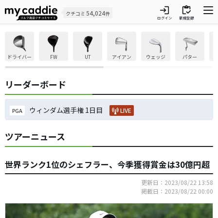
login
inventory
54,024
クチコミ
件
ログイン
新規登録
ドライバー
FW
UT
アイアン
ウェッジ
パター
リーダーボード
ウィンダム選手権 1日目
LIVE
PGA
ツアーニュース
世界ランク1位のシェフラー、今季獲得賞金は30億円超
更新日：2023/08/22 13:58
掲載日：2023/08/22 00:00