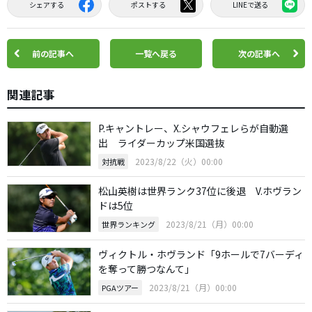
シェアする
ポストする
LINEで送る
前の記事へ
一覧へ戻る
次の記事へ
関連記事
P.キャントレー、X.シャウフェレらが自動選
出 ライダーカップ米国選抜
2023/8/22（火）00:00
対抗戦
松山英樹は世界ランク37位に後退 V.ホヴラン
ドは5位
2023/8/21（月）00:00
世界ランキング
ヴィクトル・ホヴランド「9ホールで7バーディ
を奪って勝つなんて」
2023/8/21（月）00:00
PGAツアー