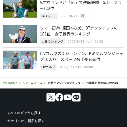
V.ホヴランドが「61」で逆転優勝 S.シェフラ
ーは2位
2023/8/21（月）00:00
PGAツアー
ツアー初Vの蛭田みな美、97ランクアップの
181位 女子世界ランキング
2023/8/22（火）00:00
世界ランキング
LIVゴルフのD.ジョンソン、P.ミケルソンがトッ
プ10入り スポーツ選手長者番付
2023/5/3（水）00:00
LIVゴルフ
my caddie
ツアーニュース
世界ランク1位のシェフラー、今季獲得賞金は30億円超
すべてのギアから探す
カテゴリから製品を探す