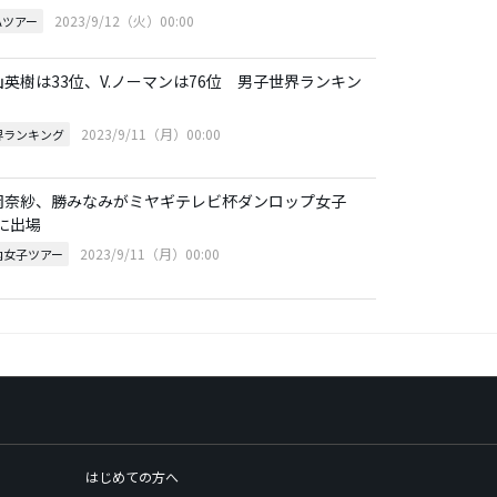
2023/9/12（火）00:00
Aツアー
山英樹は33位、V.ノーマンは76位 男子世界ランキン
2023/9/11（月）00:00
界ランキング
岡奈紗、勝みなみがミヤギテレビ杯ダンロップ女子
Pに出場
2023/9/11（月）00:00
内女子ツアー
はじめての方へ