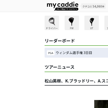
54,060
クチコミ
件
ドライバー
FW
UT
リーダーボード
ウィンダム選手権 3日目
PGA
ツアーニュース
松山英樹、K.ブラッドリー、A.ス