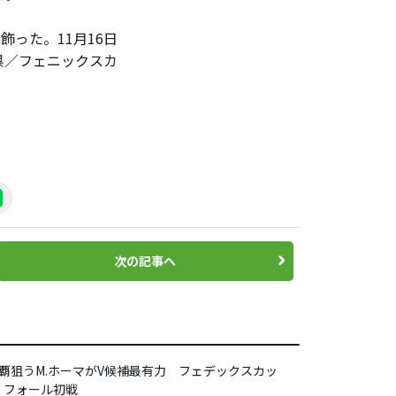
った。11月16日
県／フェニックスカ
次の記事へ
連覇狙うM.ホーマがV候補最有力 フェデックスカッ
・フォール初戦