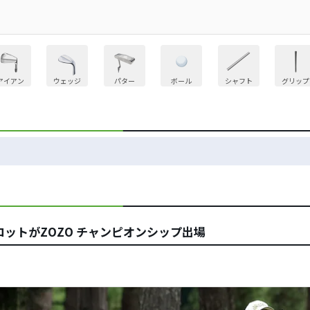
アイアン
ウェッジ
パター
ボール
シャフト
グリップ
コットがZOZO チャンピオンシップ出場