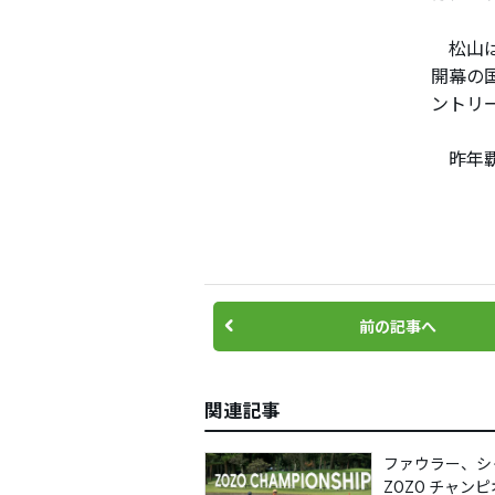
松山は
開幕の
ントリ
昨年覇
前の記事へ
関連記事
ファウラー、シ
ZOZO チャン