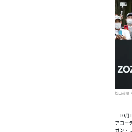
松山英樹（写
10月
アコー
ガン・