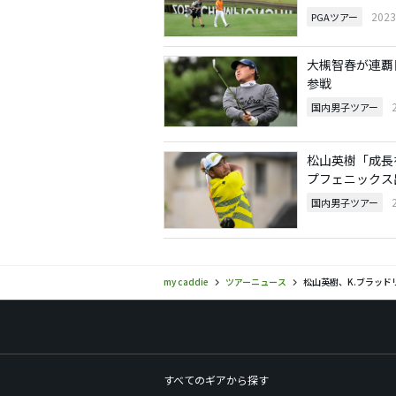
202
PGAツアー
大槻智春が連覇
参戦
国内男子ツアー
松山英樹「成長
プフェニックス
国内男子ツアー
my caddie
ツアーニュース
松山英樹、K.ブラッド
すべてのギアから探す