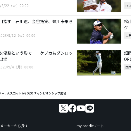
3/8/22（火）00:00
PG
目指す 石川遼、金谷拓実、蟬川泰果ら
松
グ
2023/9/12（火）00:00
世
を優勝という形で」 ケプカもダンロッ
畑
出場
O
2023/9/4（月）00:00
国
リー、A.スコットがZOZO チャンピオンシップ出場
メーカーから探す
my caddieノート