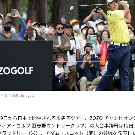
真：Getty Images）
19日から日本で開催される米男子ツアー、ZOZO チャンピオ
ディア・ゴルフ 習志野カントリークラブ）の大会事務局は12
ブラッドリー（米）、アダム・スコット（豪）の参戦を発表し