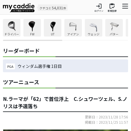
login
inventory
54,031
クチコミ
件
ログイン
新規登録
ドライバー
FW
UT
アイアン
ウェッジ
パター
リーダーボード
ウィンダム選手権 1日目
PGA
ツアーニュース
N.ラーマが「62」で首位浮上 C.シュワーツェル、S.ノ
リスは予選落ち
更新日：2023/11/28 17:56
掲載日：2023/11/25 11:57