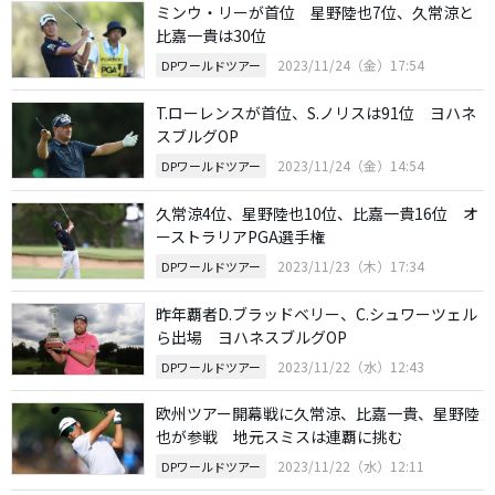
ミンウ・リーが首位 星野陸也7位、久常涼と
比嘉一貴は30位
2023/11/24（金）17:54
DPワールドツアー
T.ローレンスが首位、S.ノリスは91位 ヨハネ
スブルグOP
2023/11/24（金）14:54
DPワールドツアー
久常涼4位、星野陸也10位、比嘉一貴16位 オ
ーストラリアPGA選手権
2023/11/23（木）17:34
DPワールドツアー
昨年覇者D.ブラッドベリー、C.シュワーツェル
ら出場 ヨハネスブルグOP
2023/11/22（水）12:43
DPワールドツアー
欧州ツアー開幕戦に久常涼、比嘉一貴、星野陸
也が参戦 地元スミスは連覇に挑む
2023/11/22（水）12:11
DPワールドツアー