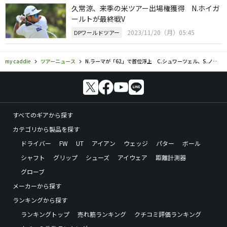
久常涼、来季の米ツアー出場権獲得 N.ホイガ
ールトが最終戦V
2023/11/20（月）05:45
DPワールドツアー
my caddie
ツアーニュース
N.ラーマが「62」で首位浮上 C.シュワーツェル、S.ノリスは予選落ち
すべてのギアから探す
カテゴリから製品を探す
ドライバー
FW
UT
アイアン
ウェッジ
パター
ボール
シャフト
グリップ
シューズ
アイウェア
距離計測器
グローブ
メーカーから探す
ランキングから探す
ランキングトップ
売れ筋ランキング
クチコミ評価ランキング