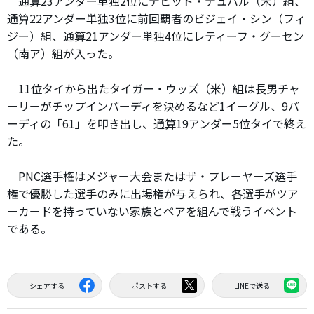
通算23アンダー単独2位にデビッド・デュバル（米）組、
通算22アンダー単独3位に前回覇者のビジェイ・シン（フィ
ジー）組、通算21アンダー単独4位にレティーフ・グーセン
（南ア）組が入った。
11位タイから出たタイガー・ウッズ（米）組は長男チャ
ーリーがチップインバーディを決めるなど1イーグル、9バ
ーディの「61」を叩き出し、通算19アンダー5位タイで終え
た。
PNC選手権はメジャー大会またはザ・プレーヤーズ選手
権で優勝した選手のみに出場権が与えられ、各選手がツア
ーカードを持っていない家族とペアを組んで戦うイベント
である。
シェアする
ポストする
LINEで送る