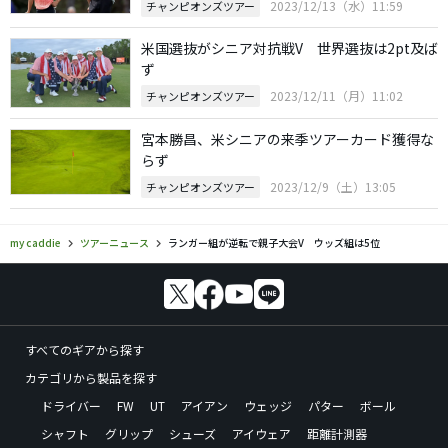
2023/12/13（水）11:59
チャンピオンズツアー
米国選抜がシニア対抗戦V 世界選抜は2pt及ば
ず
2023/12/11（月）11:02
チャンピオンズツアー
宮本勝昌、米シニアの来季ツアーカード獲得な
らず
2023/12/9（土）13:05
チャンピオンズツアー
my caddie
ツアーニュース
ランガー組が逆転で親子大会V ウッズ組は5位
すべてのギアから探す
カテゴリから製品を探す
ドライバー
FW
UT
アイアン
ウェッジ
パター
ボール
シャフト
グリップ
シューズ
アイウェア
距離計測器