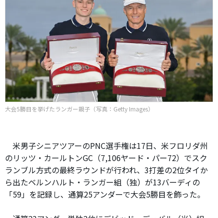
大会5勝目を挙げたランガー親子（写真：Getty Images）
米男子シニアツアーのPNC選手権は17日、米フロリダ州
のリッツ・カールトンGC（7,106ヤード・パー72）でスク
ランブル方式の最終ラウンドが行われ、3打差の2位タイか
ら出たベルンハルト・ランガー組（独）が13バーディの
「59」を記録し、通算25アンダーで大会5勝目を飾った。