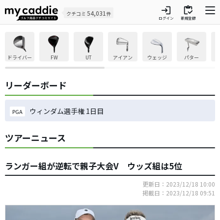
login
inventory
54,031
クチコミ
件
ログイン
新規登録
ドライバー
FW
UT
アイアン
ウェッジ
パター
リーダーボード
ウィンダム選手権 1日目
PGA
ツアーニュース
ランガー組が逆転で親子大会V ウッズ組は5位
更新日：2023/12/18 10:00
掲載日：2023/12/18 09:51