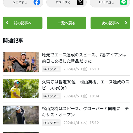
シェアする
ポストする
LINEで送る
前の記事へ
一覧へ戻る
次の記事へ
関連記事
地元でエース達成のスピース、7番アイアンは
前日に交換した新品だった
2024/4/5（金）16:13
PGAツアー
久常涼は暫定30位 松山英樹、エース達成のス
ピースは80位
2024/4/5（金）10:34
PGAツアー
松山英樹はスピース、グローバーと同組に テ
キサス・オープン
2024/4/4（木）15:12
PGAツアー