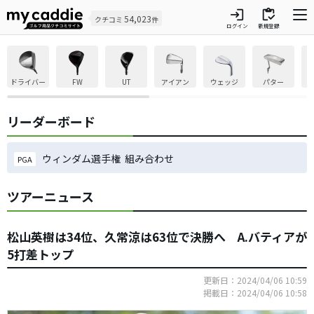
login
inventory
54,023
クチコミ
件
ログイン
新規登録
ドライバー
FW
UT
アイアン
ウェッジ
パター
リーダーボード
ウィンダム選手権 組み合わせ
PGA
ツアーニュース
松山英樹は34位、久常涼は63位で決勝へ A.バティアが
5打差トップ
更新日：2024/04/06 10:59
掲載日：2024/04/06 10:58