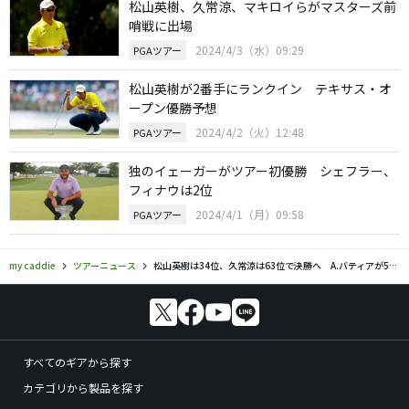
松山英樹、久常涼、マキロイらがマスターズ前
哨戦に出場
2024/4/3（水）09:29
PGAツアー
松山英樹が2番手にランクイン テキサス・オ
ープン優勝予想
2024/4/2（火）12:48
PGAツアー
独のイェーガーがツアー初優勝 シェフラー、
フィナウは2位
2024/4/1（月）09:58
PGAツアー
my caddie
ツアーニュース
松山英樹は34位、久常涼は63位で決勝へ A.バティアが5打差トップ
すべてのギアから探す
カテゴリから製品を探す