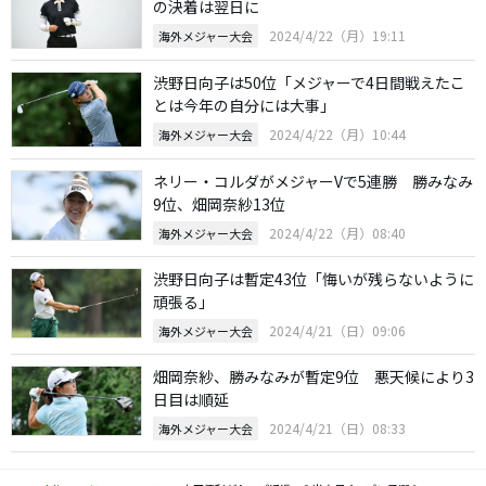
の決着は翌日に
2024/4/22（月）19:11
海外メジャー大会
渋野日向子は50位「メジャーで4日間戦えたこ
とは今年の自分には大事」
2024/4/22（月）10:44
海外メジャー大会
ネリー・コルダがメジャーVで5連勝 勝みなみ
9位、畑岡奈紗13位
2024/4/22（月）08:40
海外メジャー大会
渋野日向子は暫定43位「悔いが残らないように
頑張る」
2024/4/21（日）09:06
海外メジャー大会
畑岡奈紗、勝みなみが暫定9位 悪天候により3
日目は順延
2024/4/21（日）08:33
海外メジャー大会