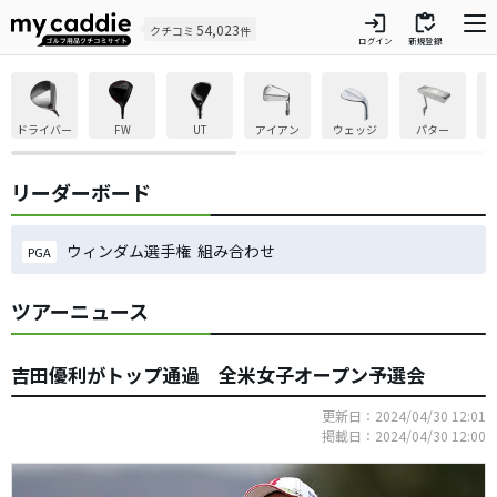
login
inventory
54,023
クチコミ
件
ログイン
新規登録
ドライバー
FW
UT
アイアン
ウェッジ
パター
リーダーボード
ウィンダム選手権 組み合わせ
PGA
ツアーニュース
吉田優利がトップ通過 全米女子オープン予選会
更新日：2024/04/30 12:01
掲載日：2024/04/30 12:00