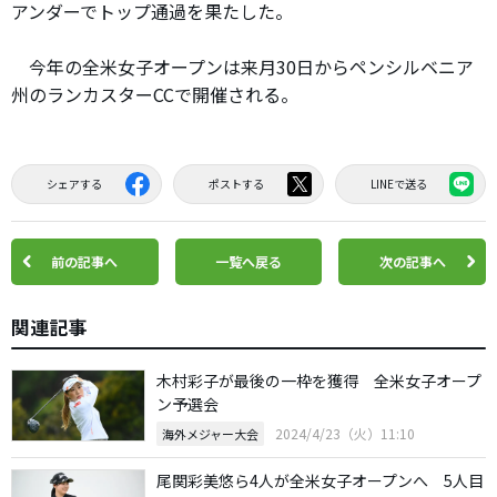
アンダーでトップ通過を果たした。
今年の全米女子オープンは来月30日からペンシルベニア
州のランカスターCCで開催される。
シェアする
ポストする
LINEで送る
前の記事へ
一覧へ戻る
次の記事へ
関連記事
木村彩子が最後の一枠を獲得 全米女子オープ
ン予選会
2024/4/23（火）11:10
海外メジャー大会
尾関彩美悠ら4人が全米女子オープンへ 5人目