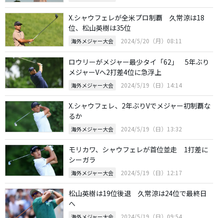
X.シャウフェレが全米プロ制覇 久常涼は18
位、松山英樹は35位
2024/5/20（月）08:11
海外メジャー大会
ロウリーがメジャー最少タイ「62」 5年ぶり
メジャーVへ2打差4位に急浮上
2024/5/19（日）14:14
海外メジャー大会
X.シャウフェレ、2年ぶりVでメジャー初制覇な
るか
2024/5/19（日）13:32
海外メジャー大会
モリカワ、シャウフェレが首位並走 1打差に
シーガラ
2024/5/19（日）12:17
海外メジャー大会
松山英樹は19位後退 久常涼は24位で最終日
へ
2024/5/19（日）09:54
海外メジャー大会