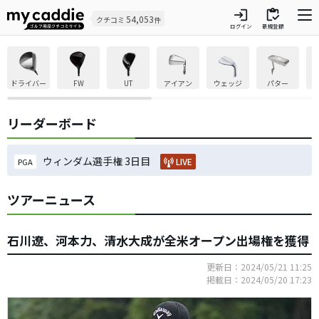
login
inventory
54,053
クチコミ
件
ログイン
新規登録
ドライバー
FW
UT
アイアン
ウェッジ
パター
リーダーボード
ウィンダム選手権 3日目
LIVE
PGA
ツアーニュース
石川遼、河本力、清水大成が全米オープン出場権を獲得
更新日：2024/05/21 11:25
掲載日：2024/05/20 17:23