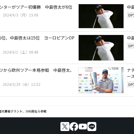
ンターがツアー初優勝 中島啓太が6位
中
2024/6/3（月）15:08
D
5位、中島啓太は15位 ヨーロピアンOP
中
D
2024/6/1（土）08:48
ツから欧州ツアー本格参戦 中島啓太、
ナ
ー
2024/5/29（水）12:52
D
歴代覇者グラント、川村昌弘ら参戦