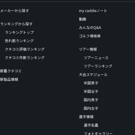
メーカーから探す
my caddieノート
動画
ランキングから探す
みんなのQ&A
ランキングトップ
ゴルフ場検索
売れ筋ランキング
クチコミ評価ランキング
ツアー情報
クチコミ件数ランキング
ツアーニュース
ツアーランキング
新着クチコミ
大会スケジュール
新製品情報
米国男子
米国女子
国内男子
国内女子
選手情報
選手名鑑
フォトギャラリー