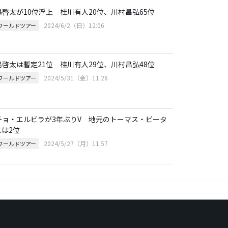
島啓太が10位浮上 桂川有人20位、川村昌弘65位
2024/6/2（日）12:06
Pワールドツアー
島啓太は暫定21位 桂川有人29位、川村昌弘48位
2024/5/31（金）11:26
Pワールドツアー
チョ・エルビラが3年ぶりV 地元のトーマス・ピータ
スは2位
2024/5/27（月）11:57
Pワールドツアー