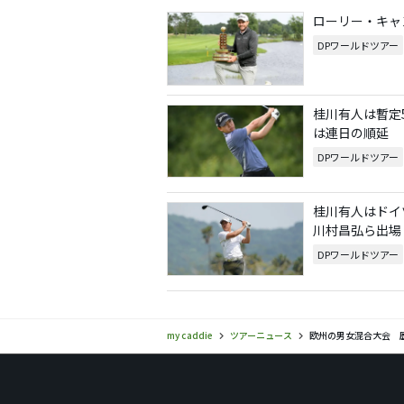
ローリー・キャ
DPワールドツアー
桂川有人は暫定
は連日の順延
DPワールドツアー
桂川有人はドイ
川村昌弘ら出場
DPワールドツアー
my caddie
ツアーニュース
欧州の男女混合大会 