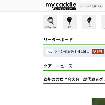
54,023
クチコミ
件
ドライバー
FW
UT
リーダーボード
ウィンダム選手権 1日目
LIVE
PGA
ツアーニュース
欧州の男女混合大会 歴代覇者グ