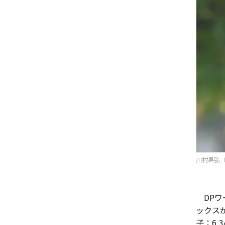
川村昌弘（写
DPワ
ックスが
子：6,