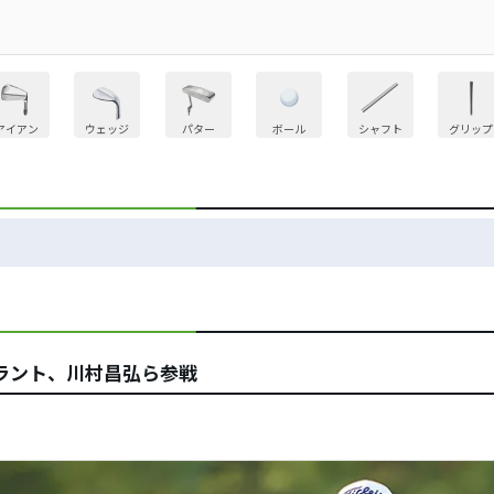
アイアン
ウェッジ
パター
ボール
シャフト
グリップ
ラント、川村昌弘ら参戦