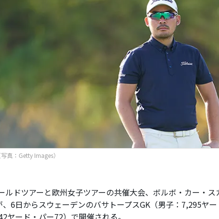
真：Getty Images）
ールドツアーと欧州女子ツアーの共催大会、ボルボ・カー・ス
、6日からスウェーデンのバサトープスGK（男子：7,295ヤー
342ヤード・パー72）で開催される。