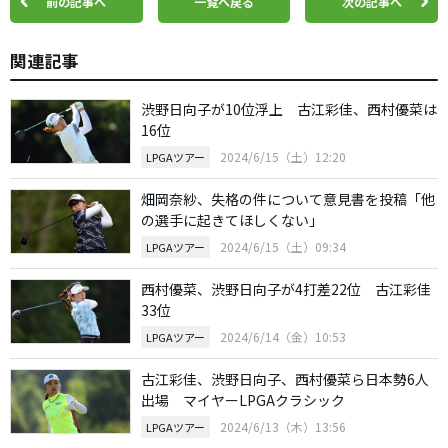
前の記事へ
一覧へ戻る
次の記事へ
関連記事
渋野日向子が10位浮上 古江彩佳、西村優菜は
16位
2024/6/15（土）12:20
LPGAツアー
畑岡奈紗、失格の件について意見書を投稿「他
の選手に起きてほしくない」
2024/6/15（土）09:34
LPGAツアー
西村優菜、渋野日向子が4打差22位 古江彩佳
33位
2024/6/14（金）10:53
LPGAツアー
古江彩佳、渋野日向子、西村優菜ら日本勢6人
出場 マイヤーLPGAクラシック
2024/6/13（木）13:56
LPGAツアー