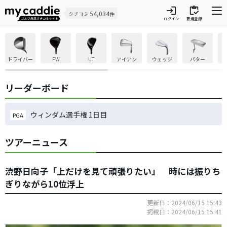
login
inventory
54,034
クチコミ
件
ログイン
新規登録
ドライバー
FW
UT
アイアン
ウェッジ
パター
リーダーボード
ウィンダム選手権 1日目
PGA
ツアーニュース
渋野日向子「上だけを見て頑張りたい」 時には振りち
ぎりながら10位浮上
更新日：2024/06/15 15:43
掲載日：2024/06/15 15:41