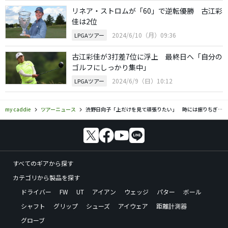
リネア・ストロムが「60」で逆転優勝 古江彩
佳は2位
2024/6/10（月）09:36
LPGAツアー
古江彩佳が3打差7位に浮上 最終日へ「自分の
ゴルフにしっかり集中」
2024/6/9（日）10:12
LPGAツアー
my caddie
ツアーニュース
渋野日向子「上だけを見て頑張りたい」 時には振りちぎりながら10位浮上
すべてのギアから探す
カテゴリから製品を探す
ドライバー
FW
UT
アイアン
ウェッジ
パター
ボール
シャフト
グリップ
シューズ
アイウェア
距離計測器
グローブ