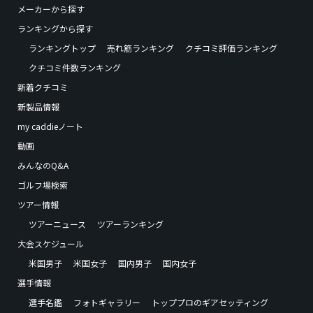
メーカーから探す
ランキングから探す
ランキングトップ
売れ筋ランキング
クチコミ評価ランキング
クチコミ件数ランキング
新着クチコミ
新製品情報
my caddieノート
動画
みんなのQ&A
ゴルフ場検索
ツアー情報
ツアーニュース
ツアーランキング
大会スケジュール
米国男子
米国女子
国内男子
国内女子
選手情報
選手名鑑
フォトギャラリー
トッププロのギアセッティング