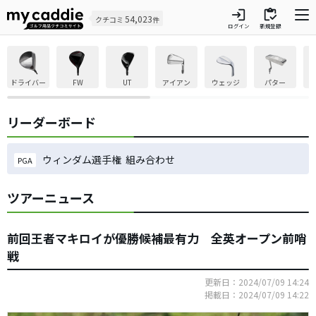
login
inventory
54,023
クチコミ
件
ログイン
新規登録
ドライバー
FW
UT
アイアン
ウェッジ
パター
リーダーボード
ウィンダム選手権 組み合わせ
PGA
ツアーニュース
前回王者マキロイが優勝候補最有力 全英オープン前哨
戦
更新日：2024/07/09 14:24
掲載日：2024/07/09 14:22