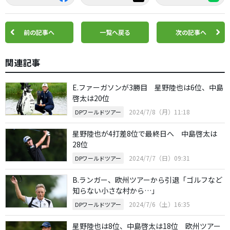
前の記事へ
一覧へ戻る
次の記事へ
関連記事
E.ファーガソンが3勝目 星野陸也は6位、中島
啓太は20位
2024/7/8（月）11:18
DPワールドツアー
星野陸也が4打差8位で最終日へ 中島啓太は
28位
2024/7/7（日）09:31
DPワールドツアー
B.ランガー、欧州ツアーから引退「ゴルフなど
知らない小さな村から…」
2024/7/6（土）16:35
DPワールドツアー
星野陸也は8位、中島啓太は18位 欧州ツアー