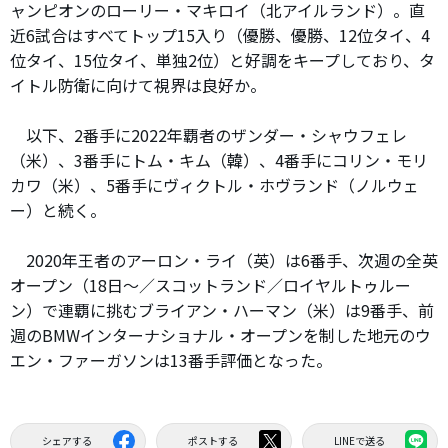
ャンピオンのローリー・マキロイ（北アイルランド）。直
近6試合はすべてトップ15入り（優勝、優勝、12位タイ、4
位タイ、15位タイ、単独2位）と好調をキープしており、タ
イトル防衛に向けて視界は良好か。
以下、2番手に2022年覇者のザンダー・シャウフェレ
（米）、3番手にトム・キム（韓）、4番手にコリン・モリ
カワ（米）、5番手にヴィクトル・ホヴランド（ノルウェ
ー）と続く。
2020年王者のアーロン・ライ（英）は6番手、次週の全英
オープン（18日～／スコットランド／ロイヤルトゥルー
ン）で連覇に挑むブライアン・ハーマン（米）は9番手、前
週のBMWインターナショナル・オープンを制した地元のウ
エン・ファーガソンは13番手評価となった。
シェアする
ポストする
LINEで送る