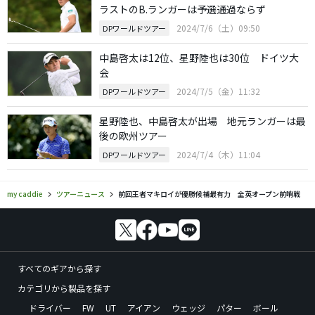
ラストのB.ランガーは予選通過ならず
2024/7/6（土）09:50
DPワールドツアー
中島啓太は12位、星野陸也は30位 ドイツ大
会
2024/7/5（金）11:32
DPワールドツアー
星野陸也、中島啓太が出場 地元ランガーは最
後の欧州ツアー
2024/7/4（木）11:04
DPワールドツアー
my caddie
ツアーニュース
前回王者マキロイが優勝候補最有力 全英オープン前哨戦
すべてのギアから探す
カテゴリから製品を探す
ドライバー
FW
UT
アイアン
ウェッジ
パター
ボール