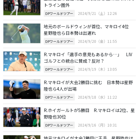
トライン圏外
2024/9/21（土）12:26
DPワールドツアー
地元のボールドウィンが首位、マキロイ4位
星野陸也ら日本勢は出遅れ
2024/9/20（金）11:55
DPワールドツアー
R.マキロイ「選手の意見もあるから…」 LIV
ゴルフとの統合に賛成？反対？
2024/9/19（木）13:05
DPワールドツアー
R.マキロイが大会2勝目に挑む 日本勢は星野
陸也ら4人が出場
2024/9/18（水）11:22
DPワールドツアー
R.ホイガールトが5勝目 R.マキロイは2位、星
野陸也30位
2024/9/16（月）10:31
DPワールドツアー
地元マキロイが大会2勝目に王手 星野陸也は