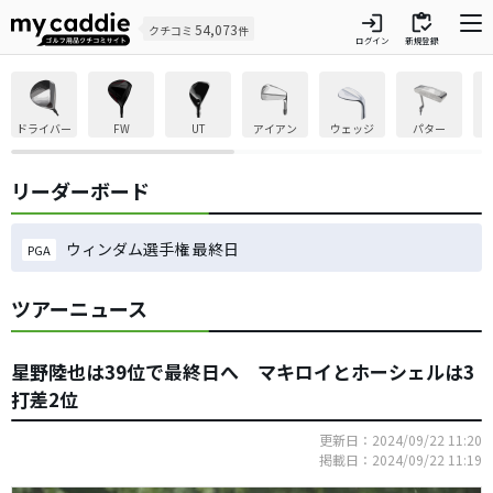
login
inventory
54,073
クチコミ
件
ログイン
新規登録
ドライバー
FW
UT
アイアン
ウェッジ
パター
リーダーボード
ウィンダム選手権 最終日
PGA
ツアーニュース
星野陸也は39位で最終日へ マキロイとホーシェルは3
打差2位
更新日：2024/09/22 11:20
掲載日：2024/09/22 11:19