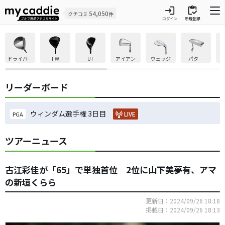
login
inventory
54,050
クチコミ
件
ログイン
新規登録
ドライバー
FW
UT
アイアン
ウェッジ
パター
リーダーボード
ウィンダム選手権 3日目
LIVE
PGA
ツアーニュース
古江彩佳が「65」で単独首位 2位に山下美夢有、アマ
の新垣くらら
更新日：2024/09/26 18:18
掲載日：2024/09/26 18:13