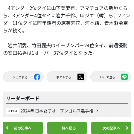
4アンダー2位タイに山下美夢有、アマチュアの新垣くら
ら、3アンダー4位タイに岩井千怜、申ジエ（韓）ら、2アン
ダー11位タイに昨年覇者の原英莉花、河本結、青木瀬令奈
らが続く。
岩井明愛、竹田麗央はイーブンパー24位タイ、前週優勝
の安田祐香は1オーバー37位タイとなった。
シェアする
ポストする
LINEで送る
リーダーボード
2024年 日本女子オープンゴルフ選手権
JLPGA
前の記事へ
一覧へ戻る
次の記事へ