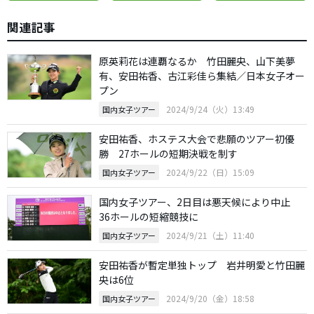
関連記事
原英莉花は連覇なるか 竹田麗央、山下美夢
有、安田祐香、古江彩佳ら集結／日本女子オー
プン
2024/9/24（火）13:49
国内女子ツアー
安田祐香、ホステス大会で悲願のツアー初優
勝 27ホールの短期決戦を制す
2024/9/22（日）15:09
国内女子ツアー
国内女子ツアー、2日目は悪天候により中止
36ホールの短縮競技に
2024/9/21（土）11:40
国内女子ツアー
安田祐香が暫定単独トップ 岩井明愛と竹田麗
央は6位
2024/9/20（金）18:58
国内女子ツアー