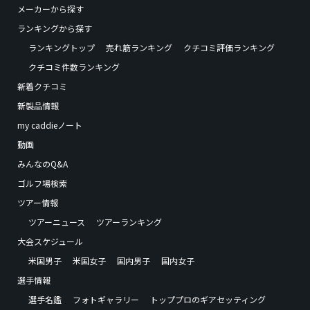
メーカーから探す
ランキングから探す
ランキングトップ
売れ筋ランキング
クチコミ評価ランキング
クチコミ件数ランキング
新着クチコミ
新製品情報
my caddieノート
動画
みんなのQ&A
ゴルフ場検索
ツアー情報
ツアーニュース
ツアーランキング
大会スケジュール
米国男子
米国女子
国内男子
国内女子
選手情報
選手名鑑
フォトギャラリー
トッププロのギアセッティング