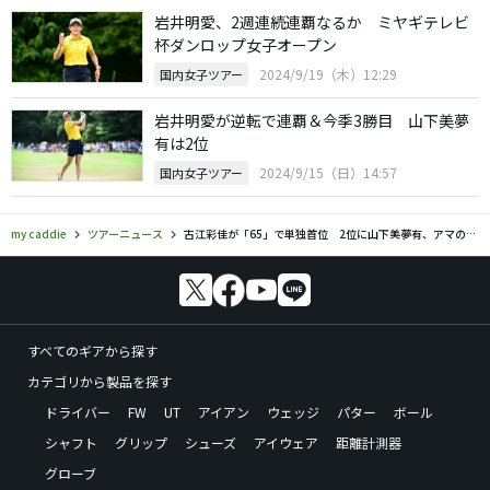
岩井明愛、2週連続連覇なるか ミヤギテレビ
杯ダンロップ女子オープン
2024/9/19（木）12:29
国内女子ツアー
岩井明愛が逆転で連覇＆今季3勝目 山下美夢
有は2位
2024/9/15（日）14:57
国内女子ツアー
my caddie
ツアーニュース
古江彩佳が「65」で単独首位 2位に山下美夢有、アマの新垣くらら
すべてのギアから探す
カテゴリから製品を探す
ドライバー
FW
UT
アイアン
ウェッジ
パター
ボール
シャフト
グリップ
シューズ
アイウェア
距離計測器
グローブ