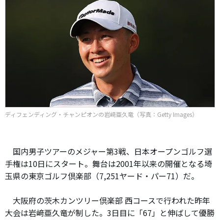
ディフェンディング・チャンピオンの岩﨑亜久竜（写真：Getty Images）
国内男子ツアーのメジャー第3戦、日本オープンゴルフ選
手権は10日にスタート。舞台は2001年以来の開催となる埼
玉県の東京ゴルフ倶楽部（7,251ヤード・パー71）だ。
大阪府の茨木カンツリー倶楽部 西コースで行われた昨年
大会は岩﨑亜久竜が制した。3日目に「67」と伸ばして優勝