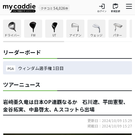
login
inventory
54,026
クチコミ
件
ログイン
新規登録
ドライバー
FW
UT
アイアン
ウェッジ
パター
リーダーボード
ウィンダム選手権 1日目
PGA
ツアーニュース
岩﨑亜久竜は日本OP連覇なるか 石川遼、平田憲聖、
金谷拓実、中島啓太、A.スコットら出場
更新日：2024/10/09 15:29
掲載日：2024/10/09 15:27