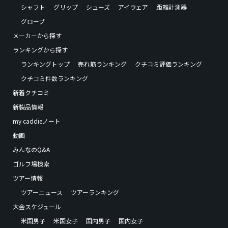
シャフト
グリップ
シューズ
アイウェア
距離計測器
グローブ
メーカーから探す
ランキングから探す
ランキングトップ
売れ筋ランキング
クチコミ評価ランキング
クチコミ件数ランキング
新着クチコミ
新製品情報
my caddieノート
動画
みんなのQ&A
ゴルフ場検索
ツアー情報
ツアーニュース
ツアーランキング
大会スケジュール
米国男子
米国女子
国内男子
国内女子