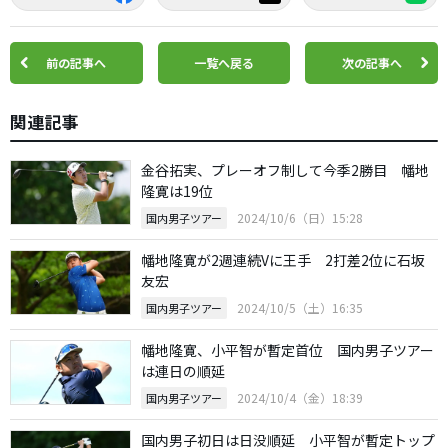
前の記事へ
一覧へ戻る
次の記事へ
関連記事
金谷拓実、プレーオフ制して今季2勝目 幡地
隆寛は19位
2024/10/6（日）15:28
国内男子ツアー
幡地隆寛が2週連続Vに王手 2打差2位に石坂
友宏
2024/10/5（土）16:35
国内男子ツアー
幡地隆寛、小平智が暫定首位 国内男子ツアー
は連日の順延
2024/10/4（金）18:39
国内男子ツアー
国内男子初日は日没順延 小平智が暫定トップ