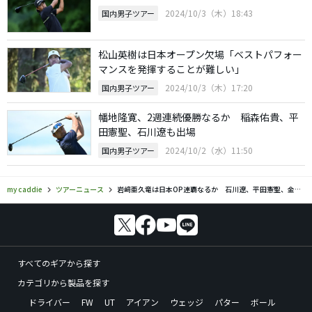
2024/10/3（木）18:43
国内男子ツアー
松山英樹は日本オープン欠場「ベストパフォー
マンスを発揮することが難しい」
2024/10/3（木）17:20
国内男子ツアー
幡地隆寛、2週連続優勝なるか 稲森佑貴、平
田憲聖、石川遼も出場
2024/10/2（水）11:50
国内男子ツアー
my caddie
ツアーニュース
岩﨑亜久竜は日本OP連覇なるか 石川遼、平田憲聖、金谷拓実、中島啓太、A.スコットら出場
すべてのギアから探す
カテゴリから製品を探す
ドライバー
FW
UT
アイアン
ウェッジ
パター
ボール