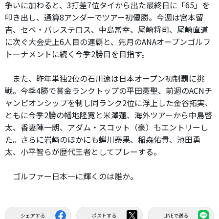
争いに加わると、3打差7位タイから出た最終日に「65」を
叩き出し、通算8アンダーでツアー初優勝。今週は宮本留
吉、セベ・バレステロス、中島常幸、尾崎将司、尾崎直道
に次ぐ大会史上6人目の連覇と、先月のANAオープンゴルフ
トーナメントに続く今季2勝目を目指す。
また、昨年単独2位の石川遼は日本オープン初制覇に挑
戦。今季4勝で賞金ランクトップの平田憲聖、前週のACNチ
ャンピオンシップを制し同ランク2位に浮上した金谷拓実、
ともに今季2勝の幡地隆寛と米澤蓮、海外ツアーから中島啓
太、香妻陣一朗、アダム・スコット（豪）もエントリーし
た。さらに岩﨑のほかにも蝉川泰果、稲森佑貴、池田勇
太、小平智らが歴代王者としてプレーする。
ゴルファー日本一に輝くのは誰か。
シェアする
ポストする
LINEで送る