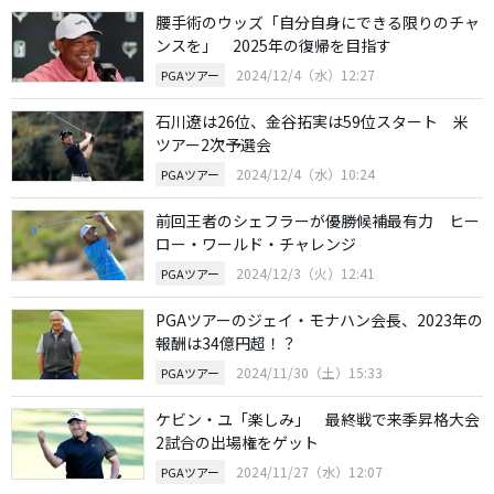
腰手術のウッズ「自分自身にできる限りのチャ
ンスを」 2025年の復帰を目指す
2024/12/4（水）12:27
PGAツアー
石川遼は26位、金谷拓実は59位スタート 米
ツアー2次予選会
2024/12/4（水）10:24
PGAツアー
前回王者のシェフラーが優勝候補最有力 ヒー
ロー・ワールド・チャレンジ
2024/12/3（火）12:41
PGAツアー
PGAツアーのジェイ・モナハン会長、2023年の
報酬は34億円超！？
2024/11/30（土）15:33
PGAツアー
ケビン・ユ「楽しみ」 最終戦で来季昇格大会
2試合の出場権をゲット
2024/11/27（水）12:07
PGAツアー