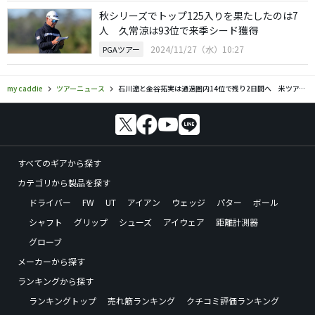
秋シリーズでトップ125入りを果たしたのは7
人 久常涼は93位で来季シード獲得
2024/11/27（水）10:27
PGAツアー
my caddie
ツアーニュース
石川遼と金谷拓実は通過圏内14位で残り2日間へ 米ツアー2次予選会
すべてのギアから探す
カテゴリから製品を探す
ドライバー
FW
UT
アイアン
ウェッジ
パター
ボール
シャフト
グリップ
シューズ
アイウェア
距離計測器
グローブ
メーカーから探す
ランキングから探す
ランキングトップ
売れ筋ランキング
クチコミ評価ランキング