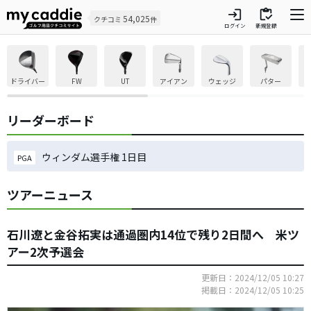
login
inventory
54,025
クチコミ
件
ログイン
新規登録
ドライバー
FW
UT
アイアン
ウェッジ
パター
リーダーボード
ウィンダム選手権 1日目
PGA
ツアーニュース
石川遼と金谷拓実は通過圏内14位で残り2日間へ 米ツ
アー2次予選会
更新日：2024/12/05 10:27
掲載日：2024/12/05 10:25