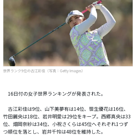
世界ランク9位の古江彩佳（写真：Getty Images）
16日付の女子世界ランキングが発表された。
古江彩佳は9位、山下美夢有は14位、笹生優花は16位、
竹田麗央は18位、岩井明愛は29位をキープ。西郷真央は33
位、畑岡奈紗は34位、小祝さくらは45位へそれぞれ1つず
つ順位を落とし、岩井千怜は48位を維持した。