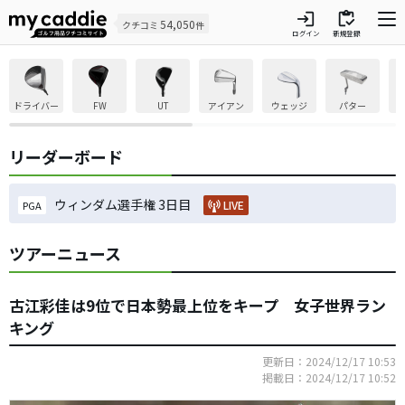
login
inventory
54,050
クチコミ
件
ログイン
新規登録
ドライバー
FW
UT
アイアン
ウェッジ
パター
リーダーボード
ウィンダム選手権 3日目
LIVE
PGA
ツアーニュース
古江彩佳は9位で日本勢最上位をキープ 女子世界ラン
キング
更新日：2024/12/17 10:53
掲載日：2024/12/17 10:52