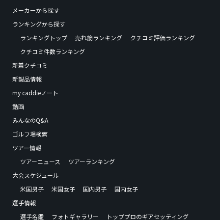
メーカーから探す
ランキングから探す
ランキングトップ
売れ筋ランキング
クチコミ評価ランキング
クチコミ件数ランキング
新着クチコミ
新製品情報
my caddieノート
動画
みんなのQ&A
ゴルフ場検索
ツアー情報
ツアーニュース
ツアーランキング
大会スケジュール
米国男子
米国女子
国内男子
国内女子
選手情報
選手名鑑
フォトギャラリー
トッププロのギアセッティング