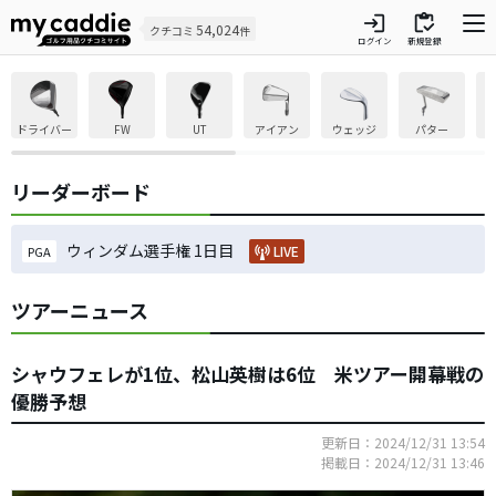
login
inventory
54,024
クチコミ
件
ログイン
新規登録
ドライバー
FW
UT
アイアン
ウェッジ
パター
リーダーボード
ウィンダム選手権 1日目
LIVE
PGA
ツアーニュース
シャウフェレが1位、松山英樹は6位 米ツアー開幕戦の
優勝予想
更新日：2024/12/31 13:54
掲載日：2024/12/31 13:46