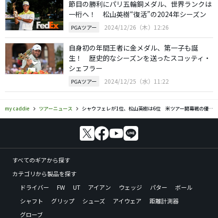
節目の勝利にパリ五輪銅メダル、世界ランクは
一桁へ！ 松山英樹“復活”の2024年シーズン
2024/12/26（木）12:26
PGAツアー
自身初の年間王者に金メダル、第一子も誕
生！ 歴史的なシーズンを送ったスコッティ・
シェフラー
2024/12/25（水）11:22
PGAツアー
my caddie
ツアーニュース
シャウフェレが1位、松山英樹は6位 米ツアー開幕戦の優勝予想
すべてのギアから探す
カテゴリから製品を探す
ドライバー
FW
UT
アイアン
ウェッジ
パター
ボール
シャフト
グリップ
シューズ
アイウェア
距離計測器
グローブ