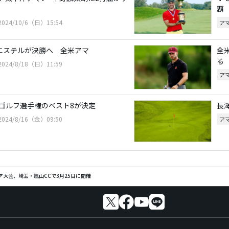
覇
2024/10/6（日）15:54
ア
バエステルが決勝へ 全米アマ
全
る
2024/8/18（日）11:59
ア
ゴルフ選手権のベスト8が決定
長
2024/8/16（金）09:50
ア
ア大会、埼玉・嵐山CCで3月25日に開催