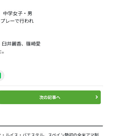
。中学女子・男
クプレーで行われ
、臼井麗香、篠崎愛
た。
次の記事へ
セ・ルイス・バエステル、スペイン勢初の全米アマ制