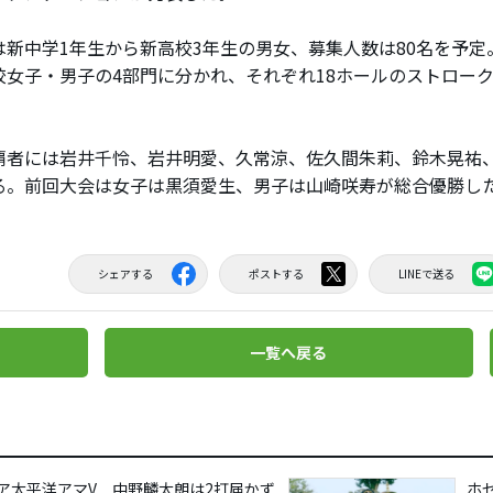
新中学1年生から新高校3年生の男女、募集人数は80名を予定
校女子・男子の4部門に分かれ、それぞれ18ホールのストロー
者には岩井千怜、岩井明愛、久常涼、佐久間朱莉、鈴木晃祐
る。前回大会は女子は黒須愛生、男子は山崎咲寿が総合優勝し
シェアする
ポストする
LINEで送る
一覧へ戻る
ア太平洋アマV 中野麟太朗は2打届かず
ホ