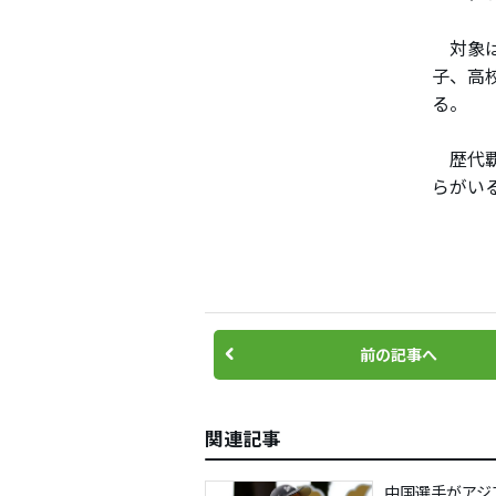
対象は
子、高
る。
歴代覇
らがい
前の記事へ
関連記事
中国選手がアジ