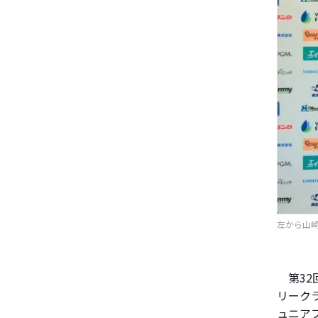
左から山
第32
リーク
ュニア