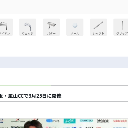
アイアン
ウェッジ
パター
ボール
シャフト
グリップ
・嵐山CCで3月25日に開催