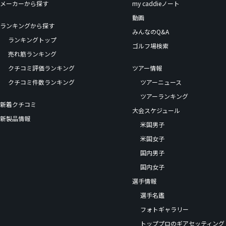
メーカーから探す
my caddieノート
動画
ランキングから探す
みんなのQ&A
ランキングトップ
ゴルフ場検索
売れ筋ランキング
クチコミ評価ランキング
ツアー情報
クチコミ件数ランキング
ツアーニュース
ツアーランキング
新着クチコミ
大会スケジュール
新製品情報
米国男子
米国女子
国内男子
国内女子
選手情報
選手名鑑
フォトギャラリー
トッププロのギアセッティング