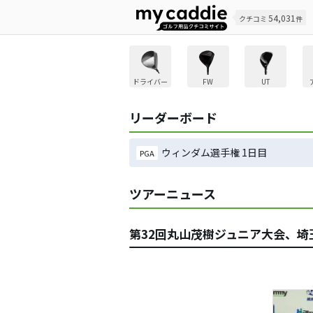
54,031
クチコミ
件
ドライバー
FW
UT
リーダーボード
ウィンダム選手権 1日目
PGA
ツアーニュース
第32回丸山茂樹ジュニア大会、埼玉