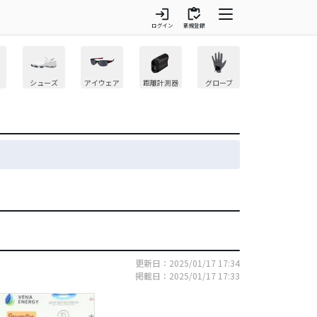
login
inventory
ログイン
新規登録
シューズ
アイウェア
距離計測器
グローブ
更新日：2025/01/17 17:34
掲載日：2025/01/17 17:33