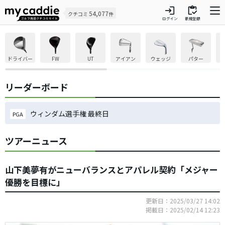
login
inventory
54,077
クチコミ
件
ログイン
新規登録
ドライバー
FW
UT
アイアン
ウェッジ
パター
リーダーボード
ウィンダム選手権 最終日
PGA
ツアーニュース
山下美夢有がニューバランスとアパレル契約「メジャー
優勝を目標に」
更新日：2025/03/27 14:02
掲載日：2025/02/14 12:23