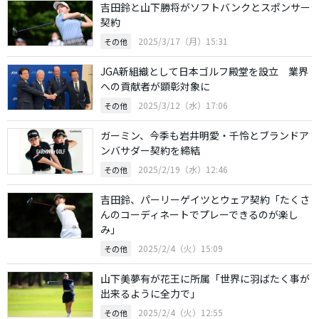
吉田鈴と山下勝将がソフトバンクとスポンサー
契約
2025/3/17（月）15:31
その他
JGA新組織として日本ゴルフ殿堂を設立 業界
への貢献者が顕彰対象に
2025/3/12（水）17:06
その他
ガーミン、今季も岩井明愛・千怜とブランドア
ンバサダー契約を締結
2025/2/19（水）12:46
その他
吉田鈴、パーリーゲイツとウェア契約「たくさ
んのコーディネートでプレーできるのが楽し
み」
2025/2/4（火）15:09
その他
山下美夢有が花王に所属「世界に羽ばたく事が
出来るように全力で」
2025/2/4（火）12:55
その他