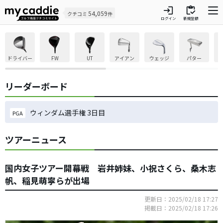
login
inventory
54,059
クチコミ
件
ログイン
新規登録
ドライバー
FW
UT
アイアン
ウェッジ
パター
リーダーボード
ウィンダム選手権 3日目
PGA
ツアーニュース
国内女子ツアー開幕戦 岩井姉妹、小祝さくら、桑木志
帆、稲見萌寧らが出場
更新日：2025/02/18 17:27
掲載日：2025/02/18 17:26