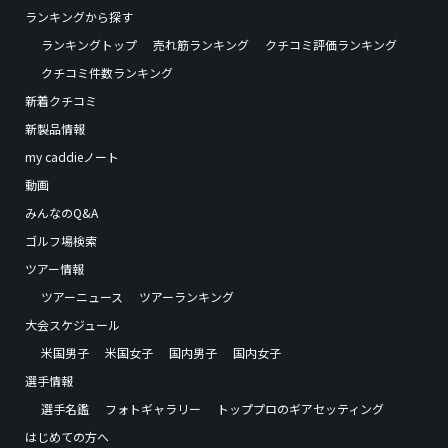
ランキングから探す
ランキングトップ
売れ筋ランキング
クチコミ評価ランキング
クチコミ件数ランキング
新着クチコミ
新製品情報
my caddieノート
動画
みんなのQ&A
ゴルフ場検索
ツアー情報
ツアーニュース
ツアーランキング
大会スケジュール
米国男子
米国女子
国内男子
国内女子
選手情報
選手名鑑
フォトギャラリー
トッププロのギアセッティング
はじめての方へ