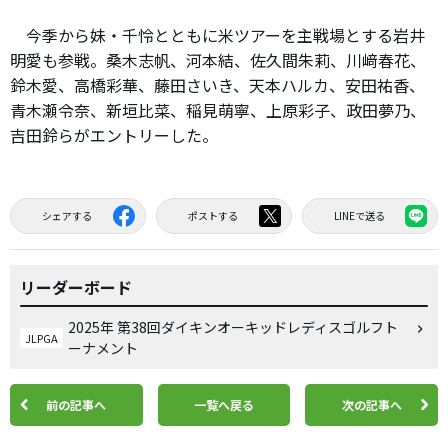
今季から妹・千怜とともに米ツアーを主戦場とする岩井
明愛も参戦。桑木志帆、河本結、佐久間朱莉、川﨑春花、
鈴木愛、高橋彩華、藤田さいき、天本ハルカ、安田祐香、
青木瀬令奈、新垣比菜、稲見萌寧、上原彩子、政田夢乃、
吉田鈴らがエントリーした。
シェアする
ポストする
LINEで送る
リーダーボード
2025年 第38回ダイキンオーキッドレディスゴルフト
JLPGA
ーナメント
前の記事へ
一覧へ戻る
次の記事へ