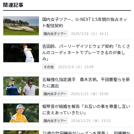
関連記事
国内女子ツアー、U-NEXTと5年間の独占ネッ
ト配信契約
2025/2/18（火）16:11
国内女子ツアー
吉田鈴、パーリーゲイツとウェア契約「たくさ
んのコーディネートでプレーできるのが楽し
み」
2025/2/4（火）15:09
その他
五輪強化指定選手 桑木志帆、平田憲聖らを新
たに選出
2025/1/15（水）16:00
国内女子ツアー
堀琴音が結婚を報告「お互いの事を尊重し互い
に支えあっていきたい」
2024/12/25（水）15:52
国内女子ツアー
21歳の竹田麗央がシーズンを席巻！ 初優勝か