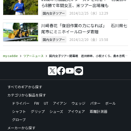
ら8勝で年間女王、米ツアー出場権も
2024/12/25（水）12:29
国内女子ツアー
川崎春花「復旧作業の力になれば」 石川県七
尾市にミニホイールローダ寄贈
2024/12/20（金）15:58
国内女子ツアー
my caddie
ツアーニュース
国内女子ツアー開幕戦 岩井姉妹、小祝さくら、桑木志帆、稲見萌寧らが出場
すべてのギアから探す
カテゴリから製品を探す
ドライバー
FW
UT
アイアン
ウェッジ
パター
ボール
シャフト
グリップ
シューズ
アイウェア
距離計測器
グローブ
メーカーから探す