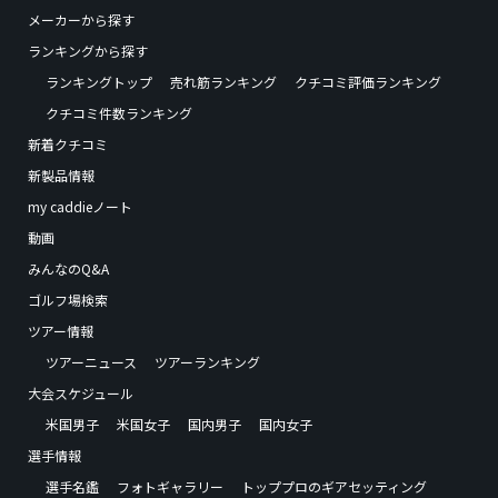
メーカーから探す
ランキングから探す
ランキングトップ
売れ筋ランキング
クチコミ評価ランキング
クチコミ件数ランキング
新着クチコミ
新製品情報
my caddieノート
動画
みんなのQ&A
ゴルフ場検索
ツアー情報
ツアーニュース
ツアーランキング
大会スケジュール
米国男子
米国女子
国内男子
国内女子
選手情報
選手名鑑
フォトギャラリー
トッププロのギアセッティング