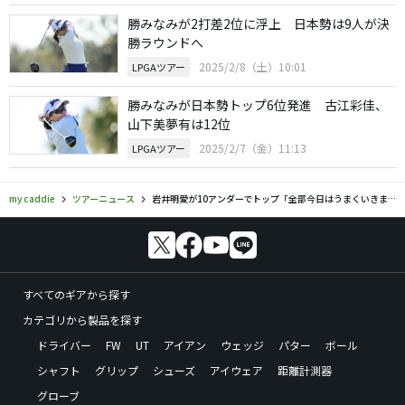
勝みなみが2打差2位に浮上 日本勢は9人が決
勝ラウンドへ
2025/2/8（土）10:01
LPGAツアー
勝みなみが日本勢トップ6位発進 古江彩佳、
山下美夢有は12位
2025/2/7（金）11:13
LPGAツアー
my caddie
ツアーニュース
岩井明愛が10アンダーでトップ「全部今日はうまくいきました」
すべてのギアから探す
カテゴリから製品を探す
ドライバー
FW
UT
アイアン
ウェッジ
パター
ボール
シャフト
グリップ
シューズ
アイウェア
距離計測器
グローブ