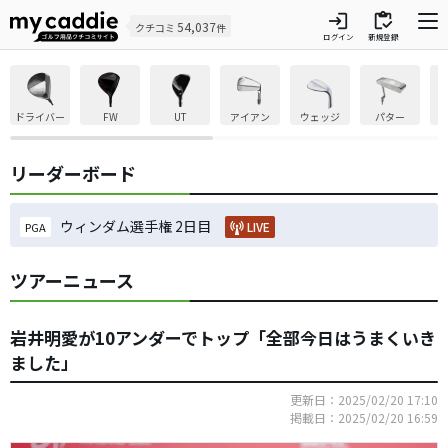
login
inventory
54,037
クチコミ
件
ログイン
新規登録
ドライバー
FW
UT
アイアン
ウェッジ
パター
リーダーボード
ウィンダム選手権 2日目
LIVE
PGA
ツアーニュース
岩井明愛が10アンダーでトップ「全部今日はうまくいき
ました」
更新日：2025/02/20 17:10
掲載日：2025/02/20 16:59