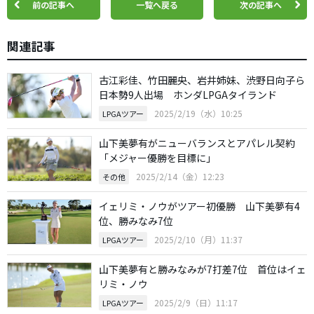
前の記事へ
一覧へ戻る
次の記事へ
関連記事
古江彩佳、竹田麗央、岩井姉妹、渋野日向子ら
日本勢9人出場 ホンダLPGAタイランド
2025/2/19（水）10:25
LPGAツアー
山下美夢有がニューバランスとアパレル契約
「メジャー優勝を目標に」
2025/2/14（金）12:23
その他
イェリミ・ノウがツアー初優勝 山下美夢有4
位、勝みなみ7位
2025/2/10（月）11:37
LPGAツアー
山下美夢有と勝みなみが7打差7位 首位はイェ
リミ・ノウ
2025/2/9（日）11:17
LPGAツアー