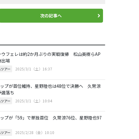
次の記事へ
ャウフェレは約2か月ぶりの実戦復帰 松山英樹らAP
待出場
2025/3/1（土）16:37
Aツアー
.ナップが首位維持、星野陸也は48位で決勝へ 久常涼
予選落ち
2025/3/1（土）10:04
Aツアー
.ナップが「59」で単独首位 久常涼76位、星野陸也97
2025/2/28（金）10:10
Aツアー