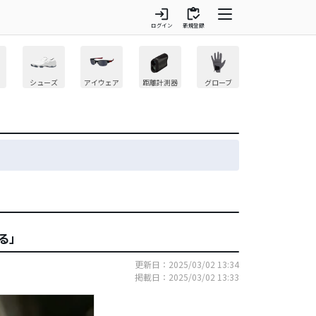
login
inventory
ログイン
新規登録
シューズ
アイウェア
距離計測器
グローブ
る」
更新日：2025/03/02 13:34
掲載日：2025/03/02 13:33