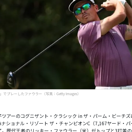
」でプレーしたファウラー（写真：Getty Images）
ツアーのコグニザント・クラシック in ザ・パーム・ビーチズ
Aナショナル・リゾート ザ・チャンピオンC（7,167ヤード・パ
了。歴代王者のリッキー・ファウラー（米）がトップと3打差の通