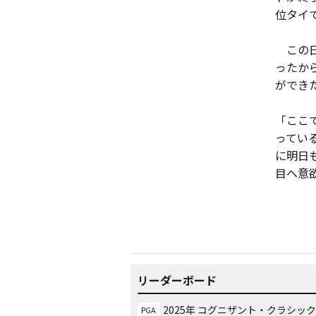
位タイ
この日
ったか
ができ
「ここ
ってい
に明日
目へ意
リーダーボード
2025年 コグニザント・クラシック
PGA