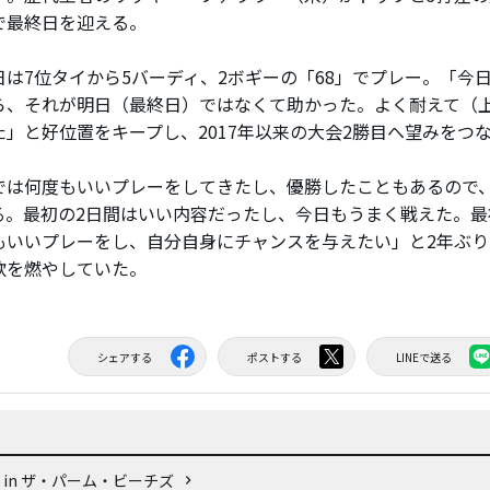
で最終日を迎える。
は7位タイから5バーディ、2ボギーの「68」でプレー。「今
ら、それが明日（最終日）ではなくて助かった。よく耐えて（
た」と好位置をキープし、2017年以来の大会2勝目へ望みをつ
では何度もいいプレーをしてきたし、優勝したこともあるので
る。最初の2日間はいい内容だったし、今日もうまく戦えた。最
もいいプレーをし、自分自身にチャンスを与えたい」と2年ぶり
欲を燃やしていた。
シェアする
ポストする
LINEで送る
 in ザ・パーム・ビーチズ