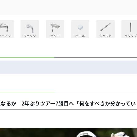
アイアン
ウェッジ
パター
ボール
シャフト
グリップ
転なるか 2年ぶりツアー7勝目へ「何をすべきか分かってい