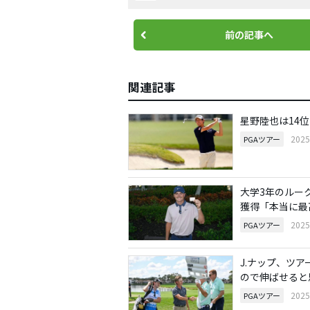
前の記事へ
関連記事
星野陸也は14
202
PGAツアー
大学3年のルー
獲得「本当に最
202
PGAツアー
J.ナップ、ツア
ので伸ばせると
202
PGAツアー