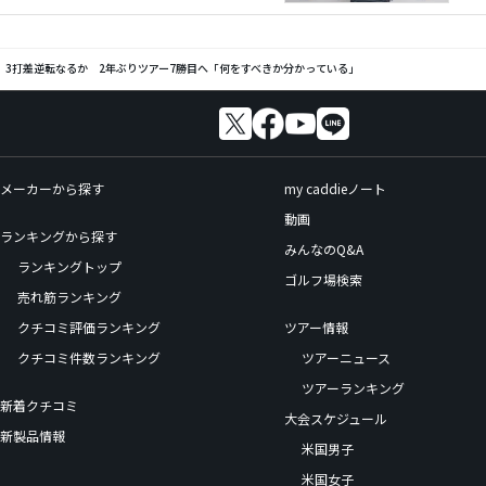
、3打差逆転なるか 2年ぶりツアー7勝目へ「何をすべきか分かっている」
メーカーから探す
my caddieノート
動画
ランキングから探す
みんなのQ&A
ランキングトップ
ゴルフ場検索
売れ筋ランキング
クチコミ評価ランキング
ツアー情報
クチコミ件数ランキング
ツアーニュース
ツアーランキング
新着クチコミ
大会スケジュール
新製品情報
米国男子
米国女子