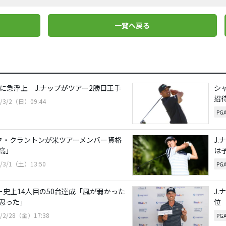
一覧へ戻る
位に急浮上 J.ナップがツアー2勝目王手
シ
招
5/3/2（日）09:44
PG
ク・クラントンが米ツアーメンバー資格
J
高」
は
5/3/1（土）13:50
PG
ー史上14人目の50台達成「風が弱かった
J
思った」
位
5/2/28（金）17:38
PG