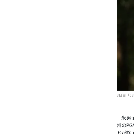
3日目「68
米男子
州のPG
ドが終