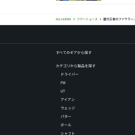
my caddie
ツアーニュース
歴代王者のファウラー
すべてのギアから探す
カテゴリから製品を探す
ドライバー
FW
UT
アイアン
ウェッジ
パター
ボール
シャフト