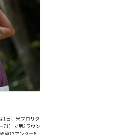
は1日、米フロリダ
ー71）で第3ラウン
算13アンダー6