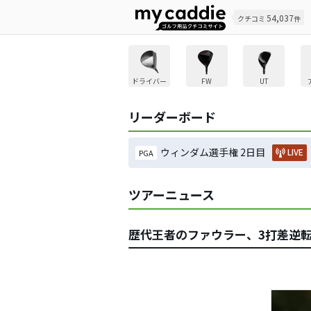
54,037
クチコミ
件
ドライバー
FW
UT
リーダーボード
ウィンダム選手権 2日目
LIVE
PGA
ツアーニュース
歴代王者のファウラー、3打差逆