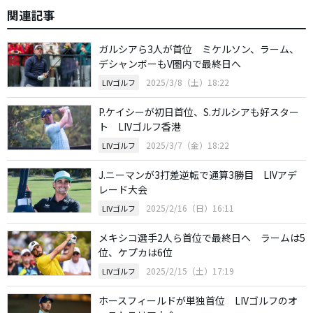
関連記事
ガルシアら3人が首位 ミケルソン、ラーム、
デシャンボーもV圏内で最終日へ
2025/3/8（土）18:22
LIVゴルフ
P.ケイシーが初日首位、S.ガルシアも好スター
ト LIVゴルフ香港
2025/3/7（金）18:22
LIVゴルフ
J.ニーマンが3打差逆転で通算3勝目 LIVアデ
レード大会
2025/2/16（日）16:11
LIVゴルフ
メキシコ選手2人ら首位で最終日へ ラームは5
位、ケプカは6位
2025/2/15（土）17:19
LIVゴルフ
ホースフィールドが単独首位 LIVゴルフのオ