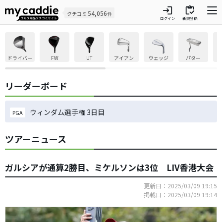
login
inventory
54,056
クチコミ
件
ログイン
新規登録
ドライバー
FW
UT
アイアン
ウェッジ
パター
リーダーボード
ウィンダム選手権 3日目
PGA
ツアーニュース
ガルシアが通算2勝目、ミケルソンは3位 LIV香港大会
更新日：2025/03/09 19:15
掲載日：2025/03/09 19:14