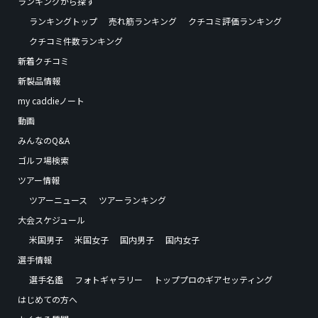
ランキングから探す
ランキングトップ
売れ筋ランキング
クチコミ評価ランキング
クチコミ件数ランキング
新着クチコミ
新製品情報
my caddieノート
動画
みんなのQ&A
ゴルフ場検索
ツアー情報
ツアーニュース
ツアーランキング
大会スケジュール
米国男子
米国女子
国内男子
国内女子
選手情報
選手名鑑
フォトギャラリー
トッププロのギアセッティング
はじめての方へ