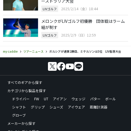
ーストラリア大会
2025/2/14（金）18:44
LIVゴルフ
メロンクがLIVゴルフ初優勝 団体戦はラーム
組が制す
2025/2/9（日）12:59
LIVゴルフ
my caddie
ツアーニュース
ガルシアが通算2勝目、ミケルソンは3位 LIV香港大会
すべてのギアから探す
カテゴリから製品を探す
ドライバー
FW
UT
アイアン
ウェッジ
パター
ボール
シャフト
グリップ
シューズ
アイウェア
距離計測器
グローブ
メーカーから探す