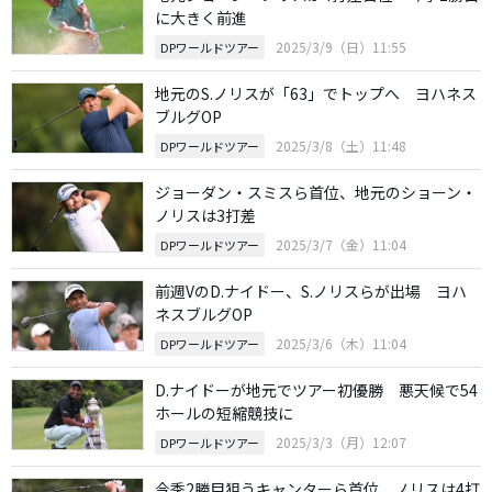
に大きく前進
2025/3/9（日）11:55
DPワールドツアー
地元のS.ノリスが「63」でトップへ ヨハネス
ブルグOP
2025/3/8（土）11:48
DPワールドツアー
ジョーダン・スミスら首位、地元のショーン・
ノリスは3打差
2025/3/7（金）11:04
DPワールドツアー
前週VのD.ナイドー、S.ノリスらが出場 ヨハ
ネスブルグOP
2025/3/6（木）11:04
DPワールドツアー
D.ナイドーが地元でツアー初優勝 悪天候で54
ホールの短縮競技に
2025/3/3（月）12:07
DPワールドツアー
今季2勝目狙うキャンターら首位 ノリスは4打