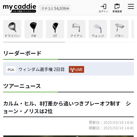
login
inventory
54,036
クチコミ
件
ログイン
新規登録
ドライバー
FW
UT
アイアン
ウェッジ
パター
リーダーボード
ウィンダム選手権 2日目
LIVE
PGA
ツアーニュース
カルム・ヒル、8打差から追いつきプレーオフ制す シ
ョーン・ノリスは2位
更新日：2025/03/10 14:41
掲載日：2025/03/10 14:41