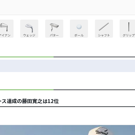
アイアン
ウェッジ
パター
ボール
シャフト
グリップ
ース達成の藤田寛之は12位