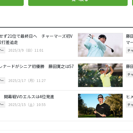
せず21位で最終日へ チャーマーズ初V
藤
2打差追走
マ
2025/3/9（日）11:01
アー
チ
レナードがシニア初優勝 藤田寛之は57
藤
チ
2025/2/17（月）11:27
アー
位 開幕戦Vのエルスは4位発進
ヒ
2025/2/15（土）10:55
アー
チ