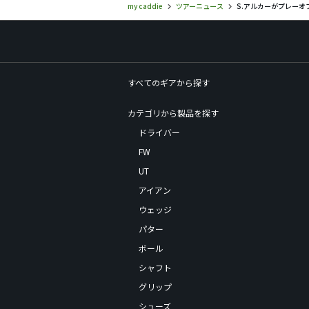
my caddie
ツアーニュース
S.アルカーがプレーオ
すべてのギアから探す
カテゴリから製品を探す
ドライバー
FW
UT
アイアン
ウェッジ
パター
ボール
シャフト
グリップ
シューズ