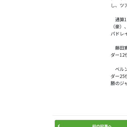
し、ツ
通算1
（豪）
パドレ
藤田寛
ダー1
ベルン
ダー2
勝のジ
前の記事へ