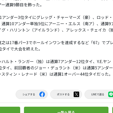
アー通算9勝目を飾った。
1アンダー3位タイにグレッグ・チャーマーズ（豪）、ロッド
、通算10アンダー単独5位にアーニー・エルス（南ア）、通算9
イグ・ハリントン（アイルランド）、アレックス・チェイカ（
之は17番パー3でホールインワンを達成するなど「67」でプ
2位タイで大会を終えた。
ハルト・ランガー（独）は通算7アンダー12位タイ、Y.E.ヤン
5位タイ、前回覇者のジョー・デュラント（米）は通算5アンダー
ャスティン・レナード（米）は通算1オーバー44位タイだった。
シェアする
ポストする
LINEで送る
一覧へ戻る