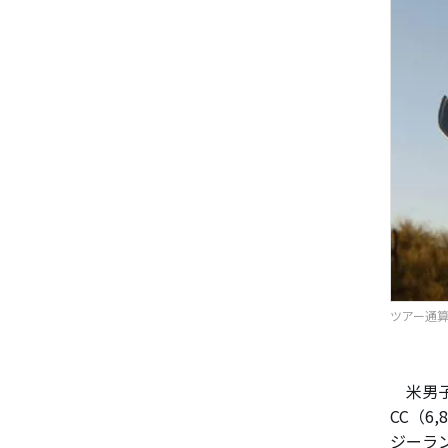
ツアー通算9
米男子
CC（6
ジーラ