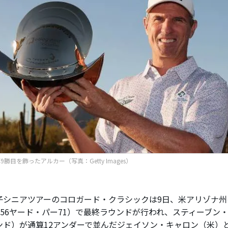
勝目を飾ったアルカー（写真：Getty Images）
シニアツアーのコロガード・クラシックは9日、米アリゾナ州
,856ヤード・パー71）で最終ラウンドが行われ、スティーブン
ンド）が通算12アンダーで並んだジェイソン・キャロン（米）