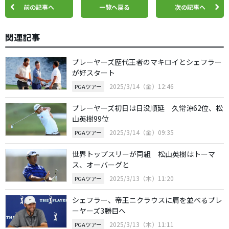
前の記事へ
一覧へ戻る
次の記事へ
関連記事
プレーヤーズ歴代王者のマキロイとシェフラー
が好スタート
2025/3/14（金）12:46
PGAツアー
プレーヤーズ初日は日没順延 久常涼62位、松
山英樹99位
2025/3/14（金）09:35
PGAツアー
世界トップスリーが同組 松山英樹はトーマ
ス、オーバーグと
2025/3/13（木）11:20
PGAツアー
シェフラー、帝王ニクラウスに肩を並べるプレ
ーヤーズ3勝目へ
2025/3/13（木）11:11
PGAツアー