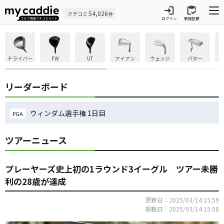
login
inventory
54,026
クチコミ
件
ログイン
新規登録
ドライバー
FW
UT
アイアン
ウェッジ
パター
リーダーボード
ウィンダム選手権 1日目
PGA
ツアーニュース
プレーヤーズ史上初の1ラウンド3イーグル ツアー未勝
利の28歳が達成
更新日：2025/03/14 15:59
掲載日：2025/03/14 15:58