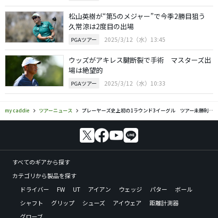
松山英樹が“第5のメジャー”で今季2勝目狙う
久常涼は2度目の出場
2025/3/12（水）13:45
PGAツアー
ウッズがアキレス腱断裂で手術 マスターズ出
場は絶望的
2025/3/12（水）10:33
PGAツアー
my caddie
ツアーニュース
プレーヤーズ史上初の1ラウンド3イーグル ツアー未勝利の28歳が達成
すべてのギアから探す
カテゴリから製品を探す
ドライバー
FW
UT
アイアン
ウェッジ
パター
ボール
シャフト
グリップ
シューズ
アイウェア
距離計測器
グローブ