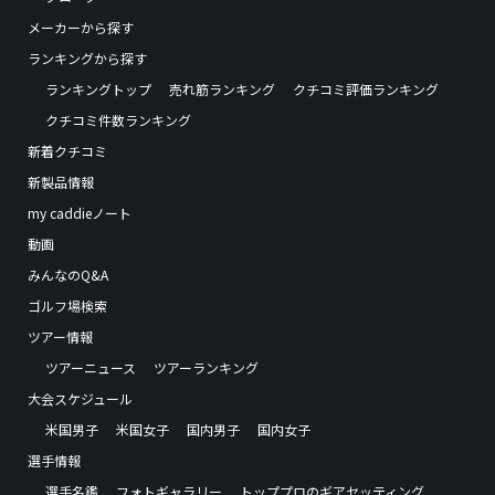
メーカーから探す
ランキングから探す
ランキングトップ
売れ筋ランキング
クチコミ評価ランキング
クチコミ件数ランキング
新着クチコミ
新製品情報
my caddieノート
動画
みんなのQ&A
ゴルフ場検索
ツアー情報
ツアーニュース
ツアーランキング
大会スケジュール
米国男子
米国女子
国内男子
国内女子
選手情報
選手名鑑
フォトギャラリー
トッププロのギアセッティング