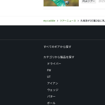
202
PGAツアー
my caddie
ツアーニュース
久常涼が1打差2位に浮
すべてのギアから探す
カテゴリから製品を探す
ドライバー
FW
UT
アイアン
ウェッジ
パター
ボール