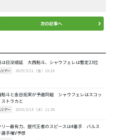
次の記事へ
日は日没順延 大西魁斗、シャウフェレは暫定23位
2025/3/21（金）10:10
Aツアー
西魁斗と金谷拓実が予選同組 シャウフェレはスコッ
、ストラカと
2025/3/19（水）11:38
Aツアー
ウリー最有力、歴代王者のスピースは4番手 バルス
ー選手権V予想