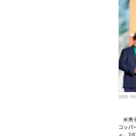
2日目「66
米男子
コッパー
ィ、2