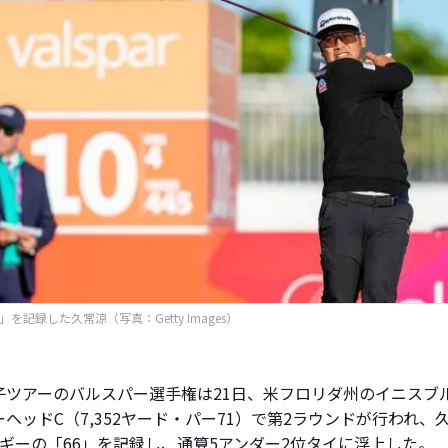
」を記録した久常涼（写真：Getty Images）
ツアーのバルスパー選手権は21日、米フロリダ州のイニスブ
ヘッドC（7,352ヤード・パー71）で第2ラウンドが行われ、
ボギーの「66」を記録し、通算5アンダー2位タイに浮上した。