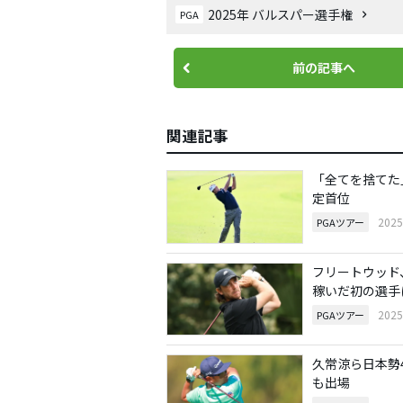
2025年 バルスパー選手権
PGA
前の記事へ
関連記事
「全てを捨てた
定首位
202
PGAツアー
フリートウッド
稼いだ初の選手
202
PGAツアー
久常涼ら日本勢
も出場