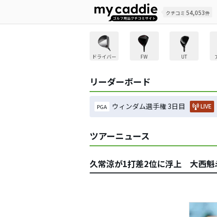
54,053
クチコミ
件
ドライバー
FW
UT
リーダーボード
ウィンダム選手権 3日目
LIVE
PGA
ツアーニュース
久常涼が1打差2位に浮上 大西魁