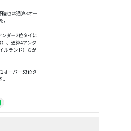
野陸也は通算3オー
た。
アンダー2位タイに
）、通算4アンダ
イルランド）らが
オーバー53位タ
る。