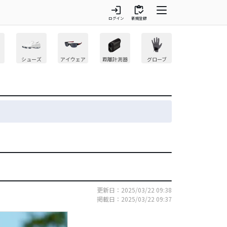
login
inventory
ログイン
新規登録
シューズ
アイウェア
距離計測器
グローブ
更新日：2025/03/22 09:38
掲載日：2025/03/22 09:37