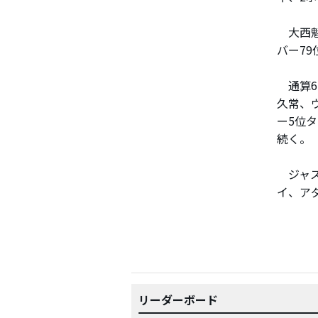
大西魁
バー7
通算6
久常、
ー5位
続く。
ジャス
イ、ア
リーダーボード