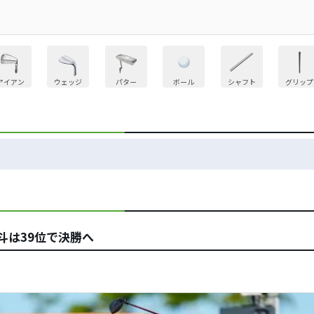
アイアン
ウェッジ
パター
ボール
シャフト
グリップ
斗は39位で決勝へ