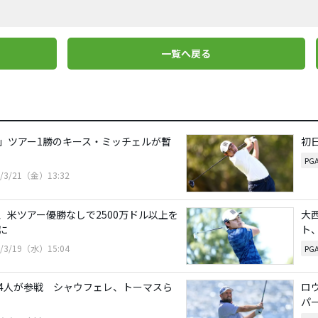
一覧へ戻る
」ツアー1勝のキース・ミッチェルが暫
初
PG
5/3/21（金）13:32
、米ツアー優勝なしで2500万ドル以上を
大
に
ト
5/3/19（水）15:04
PG
4人が参戦 シャウフェレ、トーマスら
ロ
パ