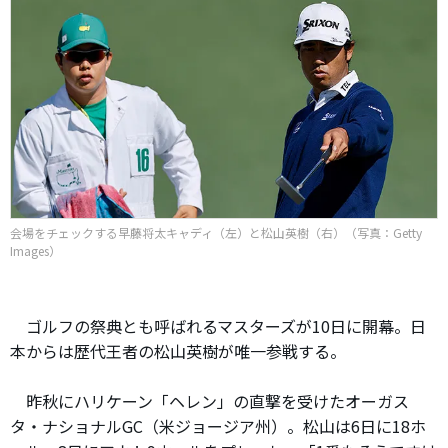
会場をチェックする早藤将太キャディ（左）と松山英樹（右）（写真：Getty
Images）
ゴルフの祭典とも呼ばれるマスターズが10日に開幕。日
本からは歴代王者の松山英樹が唯一参戦する。
昨秋にハリケーン「ヘレン」の直撃を受けたオーガス
タ・ナショナルGC（米ジョージア州）。松山は6日に18ホ