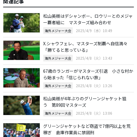
関連記事
松山英樹はデシャンボー、ロウリーとのメジャ
ー覇者組に マスターズ組み合わせ
2025/4/9（水）10:49
海外メジャー大会
X.シャウフェレ、マスターズ制覇へ自信満々
「勝てると思っている」
2025/4/8（火）13:43
海外メジャー大会
67歳のランガーがマスターズ引退 小さな村か
ら始まった「信じられない旅」
2025/4/8（火）13:26
海外メジャー大会
松山英樹が4年ぶりのグリーンジャケット狙
う 第89回マスターズ
2025/4/8（火）13:06
海外メジャー大会
グリーンジャケットなど窃盗で7億円以上を荒
稼ぎ 倉庫作業員に禁固刑