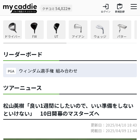
login
inventory
54,022
クチコミ
件
ログイン
新規登録
ドライバー
FW
UT
アイアン
ウェッジ
パター
リーダーボード
ウィンダム選手権 組み合わせ
PGA
ツアーニュース
松山英樹「良い1週間にしたいので、いい準備をしない
といけない」 10日開幕のマスターズへ
更新日：2025/04/10 18:43
掲載日：2025/04/09 11:44