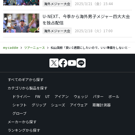
2025/3/21（金）15:44
海外メジャー大会
U-NEXT、今季から海外男子メジャー四大大会
を独占配信
2025/2/18（火）17:00
海外メジャー大会
my caddie
ツアーニュース
松山英樹「良い1週間にしたいので、いい準備をしないといけない」 10日開幕のマスターズへ
すべてのギアから探す
カテゴリから製品を探す
ドライバー
FW
UT
アイアン
ウェッジ
パター
ボール
シャフト
グリップ
シューズ
アイウェア
距離計測器
グローブ
メーカーから探す
ランキングから探す