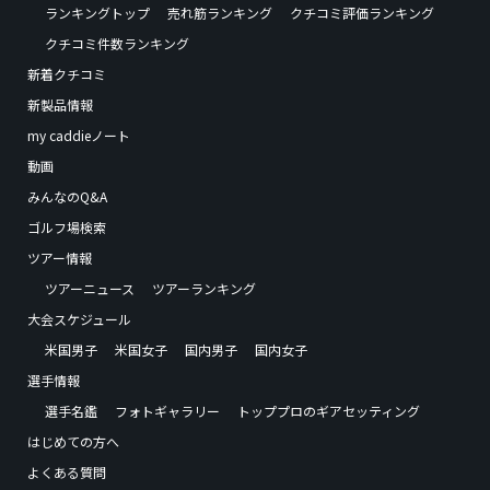
ランキングトップ
売れ筋ランキング
クチコミ評価ランキング
クチコミ件数ランキング
新着クチコミ
新製品情報
my caddieノート
動画
みんなのQ&A
ゴルフ場検索
ツアー情報
ツアーニュース
ツアーランキング
大会スケジュール
米国男子
米国女子
国内男子
国内女子
選手情報
選手名鑑
フォトギャラリー
トッププロのギアセッティング
はじめての方へ
よくある質問