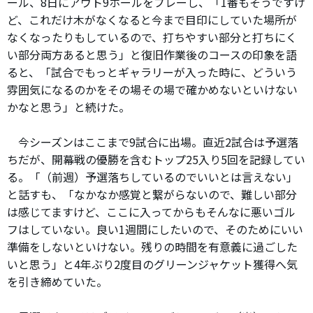
ール、8日にアウト9ホールをプレーし、「1番もそうですけ
ど、これだけ木がなくなると今まで目印にしていた場所が
なくなったりもしているので、打ちやすい部分と打ちにく
い部分両方あると思う」と復旧作業後のコースの印象を語
ると、「試合でもっとギャラリーが入った時に、どういう
雰囲気になるのかをその場その場で確かめないといけない
かなと思う」と続けた。
今シーズンはここまで9試合に出場。直近2試合は予選落
ちだが、開幕戦の優勝を含むトップ25入り5回を記録してい
る。「（前週）予選落ちしているのでいいとは言えない」
と話すも、「なかなか感覚と繋がらないので、難しい部分
は感じてますけど、ここに入ってからもそんなに悪いゴル
フはしていない。良い1週間にしたいので、そのためにいい
準備をしないといけない。残りの時間を有意義に過ごした
いと思う」と4年ぶり2度目のグリーンジャケット獲得へ気
を引き締めていた。