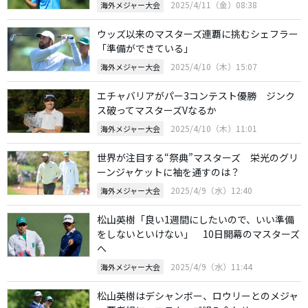
2025/4/11（金）08:38
海外メジャー大会
ウッズ以来のマスターズ連覇に挑むシェフラー
「準備ができている」
2025/4/10（木）15:07
海外メジャー大会
エチャバリアがパー3コンテスト優勝 ジンク
ス破ってマスターズVなるか
2025/4/10（木）11:01
海外メジャー大会
世界が注目する“祭典”マスターズ 栄光のグリ
ーンジャケットに袖を通すのは？
2025/4/9（水）12:40
海外メジャー大会
松山英樹「良い1週間にしたいので、いい準備
をしないといけない」 10日開幕のマスターズ
へ
2025/4/9（水）11:44
海外メジャー大会
松山英樹はデシャンボー、ロウリーとのメジャ