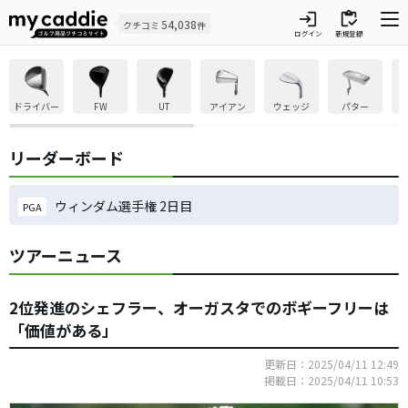
login
inventory
54,038
クチコミ
件
ログイン
新規登録
ドライバー
FW
UT
アイアン
ウェッジ
パター
リーダーボード
ウィンダム選手権 2日目
PGA
ツアーニュース
2位発進のシェフラー、オーガスタでのボギーフリーは
「価値がある」
更新日：2025/04/11 12:49
掲載日：2025/04/11 10:53