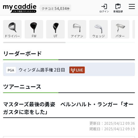
login
inventory
54,034
クチコミ
件
ログイン
新規登録
ドライバー
FW
UT
アイアン
ウェッジ
パター
リーダーボード
ウィンダム選手権 2日目
LIVE
PGA
ツアーニュース
マスターズ最後の勇姿 ベルンハルト・ランガー「オー
ガスタに恋をした」
更新日：2025/04/12 09:36
掲載日：2025/04/12 09:19