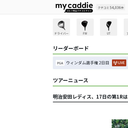
54,036
クチコミ
件
ドライバー
FW
UT
リーダーボード
ウィンダム選手権 2日目
LIVE
PGA
ツアーニュース
明治安田レディス、17日の第1R