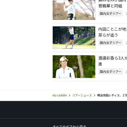
菅楓華と同組
国内女子ツアー
内田ことこが地
菜らが追う
国内女子ツアー
渡邉彩香ら3人
進
国内女子ツアー
my caddie
ツアーニュース
明治安田レディス、17
すべてのギアから探す