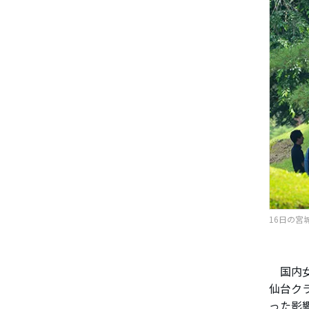
16日の宮
国内女
仙台ク
った影