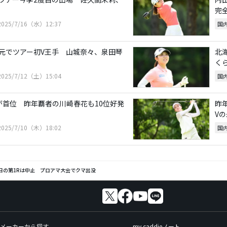
完全
2025/7/16（水）12:37
国
元でツアー初V王手 山城奈々、泉田琴
北
く
2025/7/12（土）15:04
国
が首位 昨年覇者の川崎春花も10位好発
昨
V
2025/7/10（木）18:02
国
日の第1Rは中止 プロアマ大会でクマ出没
メーカーから探す
my caddieノート