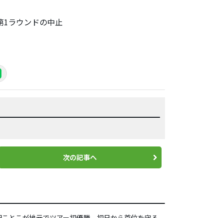
第1ラウンドの中止
次の記事へ
田ことこが地元でツアー初優勝 初日から首位を守る