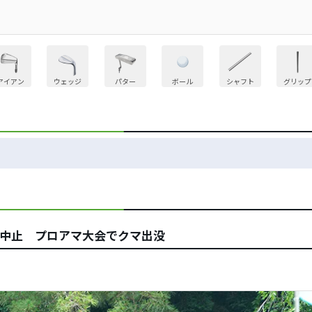
アイアン
ウェッジ
パター
ボール
シャフト
グリップ
は中止 プロアマ大会でクマ出没