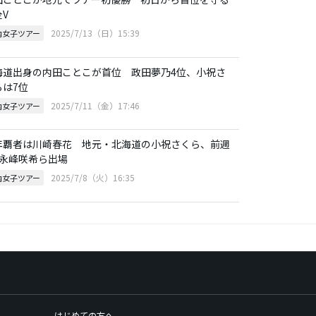
V
2025/7/13（日）15:39
内女子ツアー
海道出身の内田ことこが首位 政田夢乃4位、小祝さ
らは7位
2025/7/11（金）17:46
内女子ツアー
年覇者は川崎春花 地元・北海道の小祝さくら、前週
の永峰咲希ら出場
2025/7/8（火）16:35
内女子ツアー
はじめての方へ