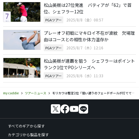
松山英樹は27位発進 バティアが「62」で首
位、シェフラー12位
2025/8/8（金）08:57
PGAツアー
プレーオフ初戦にマキロイ不在が波紋 欠場理
由はコースとの相性か体力温存か
2025/8/7（木）12:16
PGAツアー
松山英樹が連覇を狙う シェフラーはポイント
ランク1位でPOシリーズへ
2025/8/6（水）11:33
PGAツアー
my caddie
ツアーニュース
モリカワは暫定2位「狙い通りのフェードボールが打てている」
すべてのギアから探す
カテゴリから製品を探す