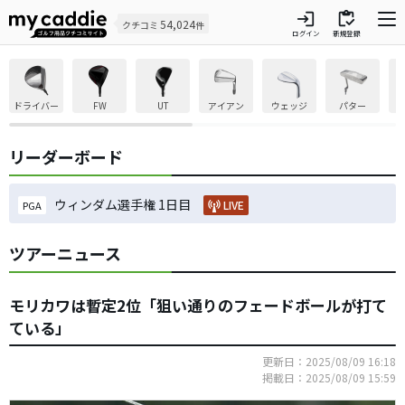
login
inventory
54,024
クチコミ
件
ログイン
新規登録
ドライバー
FW
UT
アイアン
ウェッジ
パター
リーダーボード
ウィンダム選手権 1日目
LIVE
PGA
ツアーニュース
モリカワは暫定2位「狙い通りのフェードボールが打て
ている」
更新日：2025/08/09 16:18
掲載日：2025/08/09 15:59