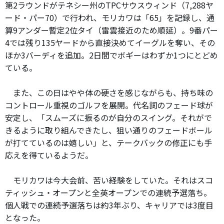
第2ラウンドがテネシー州のTPCサウスウィンド（7,288ヤ
ード・パー70）で行われ、モリカワは「65」を記録し、通
算9アンダー暫定2位タイ（雷雲接近のため順延）。9番パー
4では残り135ヤードから直接決めてイーグルを奪い、その
ほか3バーディを追加。2日間でボギーはわずか1つにとどめ
ている。
また、この日はやや体の硬さを感じながらも、持ち味の
コントロール重視のゴルフを展開。代名詞のフェード球が
安定し、「スムーズに振るのが自分のスイング。それがで
きるように取り組んできたし、狙い通りのフェードボール
が打てているのは嬉しい」と、テークバックの修正にも手
応えを得ているようだ。
モリカワは今大会前、苦い経験をしていた。それはスコ
ティッシュ・オープンと全英オープンでの連続予選落ち。
個人戦での連続予選落ちは約3年ぶり、キャリアでは3度目
となった。