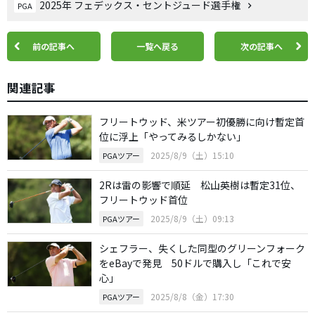
2025年 フェデックス・セントジュード選手権
PGA
前の記事へ
一覧へ戻る
次の記事へ
関連記事
フリートウッド、米ツアー初優勝に向け暫定首
位に浮上「やってみるしかない」
2025/8/9（土）15:10
PGAツアー
2Rは雷の影響で順延 松山英樹は暫定31位、
フリートウッド首位
2025/8/9（土）09:13
PGAツアー
シェフラー、失くした同型のグリーンフォーク
をeBayで発見 50ドルで購入し「これで安
心」
2025/8/8（金）17:30
PGAツアー