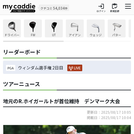
login
inventory
54,034
クチコミ
件
ログイン
新規登録
ドライバー
FW
UT
アイアン
ウェッジ
パター
リーダーボード
ウィンダム選手権 2日目
LIVE
PGA
ツアーニュース
地元のR.ホイガールトが首位維持 デンマーク大会
更新日：2025/08/17 10:05
掲載日：2025/08/17 10:04