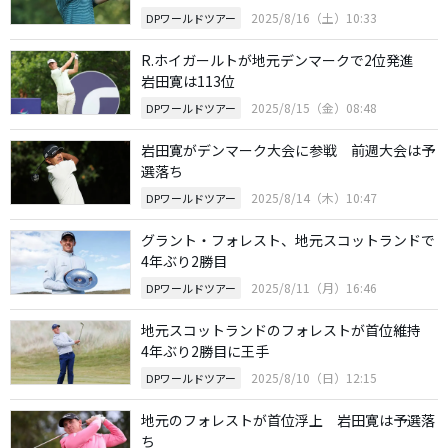
2025/8/16（土）10:33
DPワールドツアー
R.ホイガールトが地元デンマークで2位発進
岩田寛は113位
2025/8/15（金）08:48
DPワールドツアー
岩田寛がデンマーク大会に参戦 前週大会は予
選落ち
2025/8/14（木）10:47
DPワールドツアー
グラント・フォレスト、地元スコットランドで
4年ぶり2勝目
2025/8/11（月）16:46
DPワールドツアー
地元スコットランドのフォレストが首位維持
4年ぶり2勝目に王手
2025/8/10（日）12:15
DPワールドツアー
地元のフォレストが首位浮上 岩田寛は予選落
ち