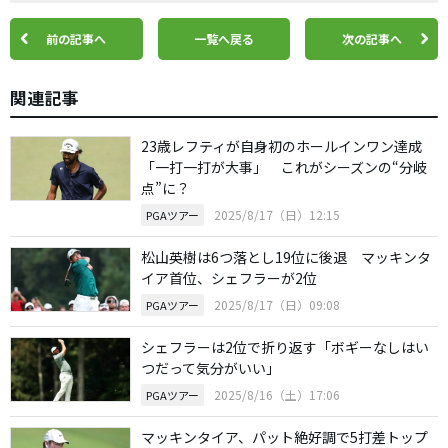
前の記事へ
一覧へ戻る
次の記事へ
関連記事
23歳レフティが自身初のホールインワン達成
「一打一打が大事」 これがシーズンの“分岐
点”に？
2025/8/17（日）12:15
PGAツアー
松山英樹は6つ落とし19位に後退 マッキンタ
イア首位、シェフラーが2位
2025/8/17（日）09:08
PGAツアー
シェフラーは2位で折り返す「ボギーなしはい
つだって気分がいい」
2025/8/16（土）17:06
PGAツアー
マッキンタイア、パット絶好調で5打差トップ