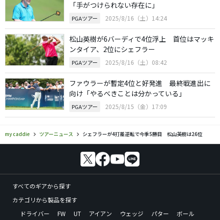
「手がつけられない存在に」
2025/8/16（土）14:24
PGAツアー
松山英樹が6バーディで4位浮上 首位はマッキ
ンタイア、2位にシェフラー
2025/8/16（土）08:42
PGAツアー
ファウラーが暫定4位と好発進 最終戦進出に
向け「やるべきことは分かっている」
2025/8/15（金）17:09
PGAツアー
my caddie
ツアーニュース
シェフラーが4打差逆転で今季5勝目 松山英樹は26位
すべてのギアから探す
カテゴリから製品を探す
ドライバー
FW
UT
アイアン
ウェッジ
パター
ボール