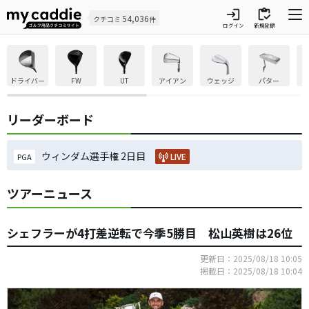
login
inventory
54,036
クチコミ
件
ログイン
新規登録
ドライバー
FW
UT
アイアン
ウェッジ
パター
リーダーボード
ウィンダム選手権 2日目
LIVE
PGA
ツアーニュース
シェフラーが4打差逆転で今季5勝目 松山英樹は26位
更新日：2025/08/18 10:05
掲載日：2025/08/18 10:04