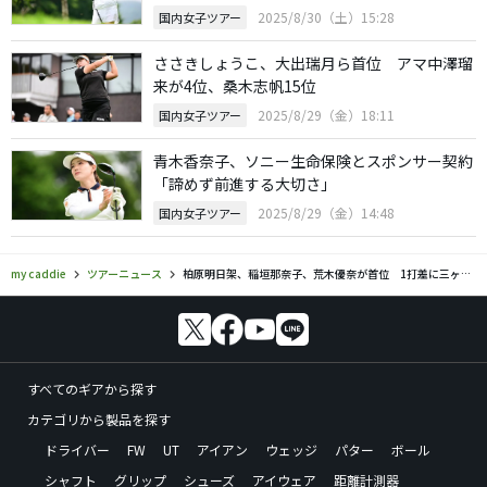
2025/8/30（土）15:28
国内女子ツアー
ささきしょうこ、大出瑞月ら首位 アマ中澤瑠
来が4位、桑木志帆15位
2025/8/29（金）18:11
国内女子ツアー
青木香奈子、ソニー生命保険とスポンサー契約
「諦めず前進する大切さ」
2025/8/29（金）14:48
国内女子ツアー
my caddie
ツアーニュース
柏原明日架、稲垣那奈子、荒木優奈が首位 1打差に三ヶ島かな、政田夢乃
すべてのギアから探す
カテゴリから製品を探す
ドライバー
FW
UT
アイアン
ウェッジ
パター
ボール
シャフト
グリップ
シューズ
アイウェア
距離計測器