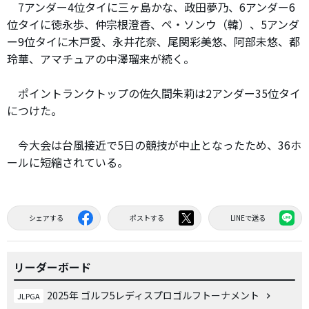
7アンダー4位タイに三ヶ島かな、政田夢乃、6アンダー6
位タイに徳永歩、仲宗根澄香、ペ・ソンウ（韓）、5アンダ
ー9位タイに木戸愛、永井花奈、尾関彩美悠、阿部未悠、都
玲華、アマチュアの中澤瑠来が続く。
ポイントランクトップの佐久間朱莉は2アンダー35位タイ
につけた。
今大会は台風接近で5日の競技が中止となったため、36ホ
ールに短縮されている。
シェアする
ポストする
LINEで送る
リーダーボード
2025年 ゴルフ5レディスプロゴルフトーナメント
JLPGA