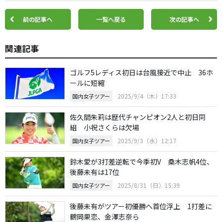
前の記事へ
一覧へ戻る
次の記事へ
関連記事
ゴルフ5レディス初日は台風接近で中止 36ホ
ールに短縮
2025/9/4（木）17:33
国内女子ツアー
佐久間朱莉は歴代チャンピオン2人と初日同
組 小祝さくらは欠場
2025/9/3（水）12:17
国内女子ツアー
鈴木愛が3打差逆転で今季初V 桑木志帆4位、
後藤未有は17位
2025/8/31（日）15:39
国内女子ツアー
後藤未有がツアー初優勝へ首位浮上 1打差に
鶴岡果恋、金澤志奈ら