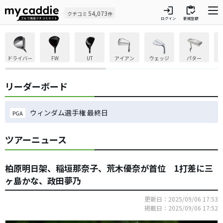
login
inventory
54,073
クチコミ
件
ログイン
新規登録
ドライバー
FW
UT
アイアン
ウェッジ
パター
リーダーボード
ウィンダム選手権 最終日
PGA
ツアーニュース
柏原明日架、稲垣那奈子、荒木優奈が首位 1打差に三
ヶ島かな、政田夢乃
更新日：2025/09/06 17:53
掲載日：2025/09/06 17:52