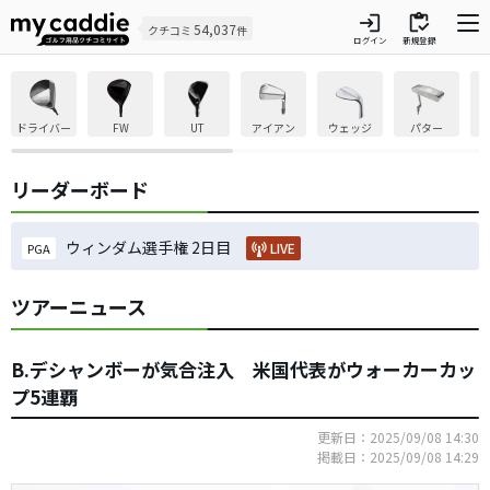
login
inventory
54,037
クチコミ
件
ログイン
新規登録
ドライバー
FW
UT
アイアン
ウェッジ
パター
リーダーボード
ウィンダム選手権 2日目
LIVE
PGA
ツアーニュース
B.デシャンボーが気合注入 米国代表がウォーカーカッ
プ5連覇
更新日：2025/09/08 14:30
掲載日：2025/09/08 14:29