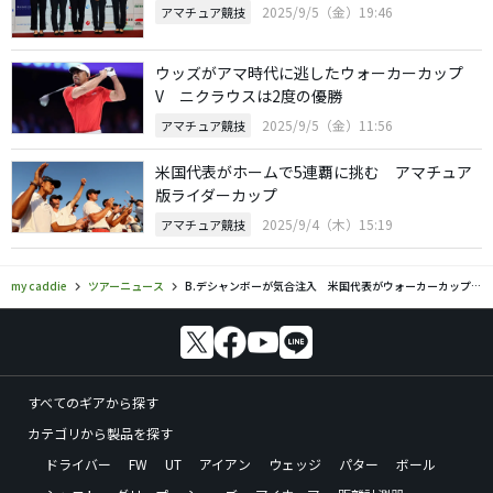
2025/9/5（金）19:46
アマチュア競技
ウッズがアマ時代に逃したウォーカーカップ
V ニクラウスは2度の優勝
2025/9/5（金）11:56
アマチュア競技
米国代表がホームで5連覇に挑む アマチュア
版ライダーカップ
2025/9/4（木）15:19
アマチュア競技
my caddie
ツアーニュース
B.デシャンボーが気合注入 米国代表がウォーカーカップ5連覇
すべてのギアから探す
カテゴリから製品を探す
ドライバー
FW
UT
アイアン
ウェッジ
パター
ボール