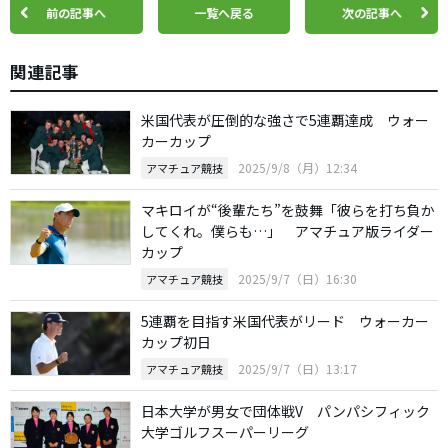
前の記事へ
一覧へ戻る
次の記事へ
関連記事
米国代表が圧倒的な強さで5連覇達成 ウォー
カーカップ
2025/9/8（月）12:34
アマチュア競技
マキロイが“後輩たち”を鼓舞「彼らを打ち負か
してくれ。僕らも…」 アマチュア版ライダー
カップ
2025/9/7（日）16:30
アマチュア競技
5連覇を目指す米国代表がリード ウォーカー
カップ初日
2025/9/7（日）13:17
アマチュア競技
日本大学が男女で団体戦V パンパシフィック
大学ゴルフスーパーリーグ