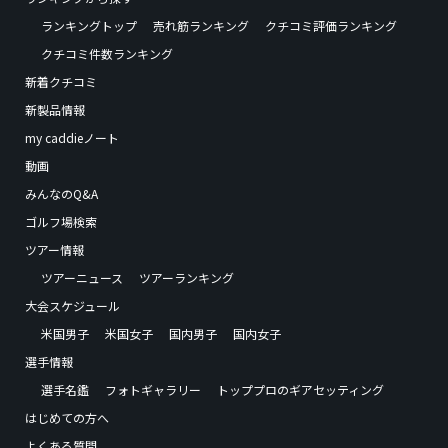
ランキングトップ
売れ筋ランキング
クチコミ評価ランキング
クチコミ件数ランキング
新着クチコミ
新製品情報
my caddieノート
動画
みんなのQ&A
ゴルフ場検索
ツアー情報
ツアーニュース
ツアーランキング
大会スケジュール
米国男子
米国女子
国内男子
国内女子
選手情報
選手名鑑
フォトギャラリー
トッププロのギアセッティング
はじめての方へ
よくある質問