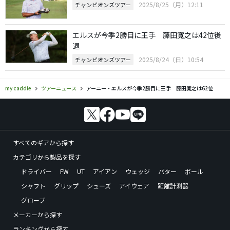
2025/8/25（月）12:11
チャンピオンズツアー
エルスが今季2勝目に王手 藤田寛之は42位後
退
2025/8/24（日）10:54
チャンピオンズツアー
my caddie
ツアーニュース
アーニー・エルスが今季2勝目に王手 藤田寛之は62位
すべてのギアから探す
カテゴリから製品を探す
ドライバー
FW
UT
アイアン
ウェッジ
パター
ボール
シャフト
グリップ
シューズ
アイウェア
距離計測器
グローブ
メーカーから探す
ランキングから探す