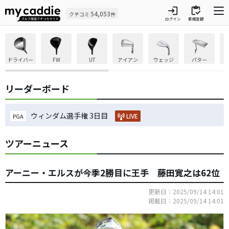
login
inventory
54,053
クチコミ
件
ログイン
新規登録
ドライバー
FW
UT
アイアン
ウェッジ
パター
リーダーボード
ウィンダム選手権 3日目
LIVE
PGA
ツアーニュース
アーニー・エルスが今季2勝目に王手 藤田寛之は62位
更新日：2025/09/14 14:01
掲載日：2025/09/14 14:01