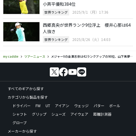
小斉平優和384位
2025/9/1（月）17:36
世界ランキング
西郷真央が世界ランク9位浮上 櫻井心那は64
人抜き
2025/8/26（火）14:03
世界ランキング
my caddie
ツアーニュース
メジャーVの金澤志奈は42ランクアップの90位、山下美夢有は6位維持 女子世界ランク
すべてのギアから探す
カテゴリから製品を探す
ドライバー
FW
UT
アイアン
ウェッジ
パター
ボール
シャフト
グリップ
シューズ
アイウェア
距離計測器
グローブ
メーカーから探す