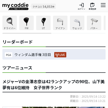
login
inventory
54,053
クチコミ
件
ログイン
新規登録
ドライバー
FW
UT
アイアン
ウェッジ
パター
リーダーボード
ウィンダム選手権 3日目
LIVE
PGA
ツアーニュース
メジャーVの金澤志奈は42ランクアップの90位、山下美
夢有は6位維持 女子世界ランク
更新日：2025/09/16 13:22
掲載日：2025/09/16 13:21