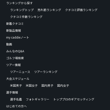
ランキングから探す
ランキングトップ
売れ筋ランキング
クチコミ評価ランキング
クチコミ件数ランキング
新着クチコミ
新製品情報
my caddieノート
動画
みんなのQ&A
ゴルフ場検索
ツアー情報
ツアーニュース
ツアーランキング
大会スケジュール
米国男子
米国女子
国内男子
国内女子
選手情報
選手名鑑
フォトギャラリー
トッププロのギアセッティング
はじめての方へ