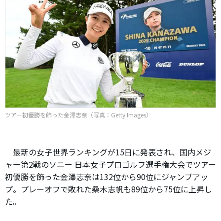
ツアー初優勝を飾った金澤志奈（写真：Getty Images）
最新の女子世界ランキングが15日に発表され、国内メジ
ャー第2戦のソニー 日本女子プロゴルフ選手権大会でツアー
初優勝を飾った金澤志奈は132位から90位にジャンプアッ
プ。プレーオフで敗れた桑木志帆も89位から75位に上昇し
た。