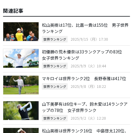
関連記事
松山英樹は17位、比嘉一貴は155位 男子世界
ランキング
2025/9/15（月）17:30
世界ランキング
初優勝の荒木優奈は33ランクアップの83位
女子世界ランキング
2025/9/9（火）10:44
世界ランキング
マキロイは世界ランク2位 長野泰雅は417位
2025/9/8（月）18:22
世界ランキング
山下美夢有は6位キープ、鈴木愛は14ランクア
ップの78位 女子世界ランク
2025/9/2（火）12:20
世界ランキング
松山英樹は世界ランク16位 中島啓太120位、