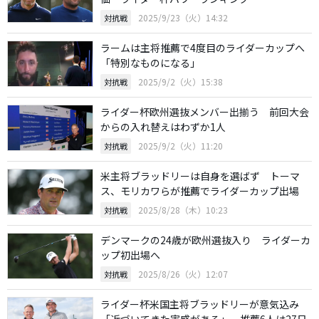
2025/9/23（火）14:32
対抗戦
ラームは主将推薦で4度目のライダーカップへ
「特別なものになる」
2025/9/2（火）15:38
対抗戦
ライダー杯欧州選抜メンバー出揃う 前回大会
からの入れ替えはわずか1人
2025/9/2（火）11:20
対抗戦
米主将ブラッドリーは自身を選ばず トーマ
ス、モリカワらが推薦でライダーカップ出場
2025/8/28（木）10:23
対抗戦
デンマークの24歳が欧州選抜入り ライダーカ
ップ初出場へ
2025/8/26（火）12:07
対抗戦
ライダー杯米国主将ブラッドリーが意気込み
「近づいてきた実感がある」 推薦6人は27日