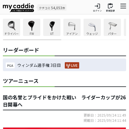
login
inventory
54,053
クチコミ
件
ログイン
新規登録
ドライバー
FW
UT
アイアン
ウェッジ
パター
リーダーボード
ウィンダム選手権 3日目
LIVE
PGA
ツアーニュース
国の名誉とプライドをかけた戦い ライダーカップが26
日開幕へ
更新日：2025/09/24 11:49
掲載日：2025/09/24 11:44