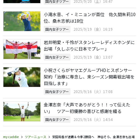
2025/9/20（土）16:47
国内女子ツアー
小滝水音、イ・ミニョンが首位 佐久間朱莉10
位、桑木志帆は18位
2025/9/19（金）16:19
国内女子ツアー
岩井明愛・千怜がスタンレーレディスホンダに
出場「久しぶりに日本でプレー」
2025/9/19（金）13:07
国内女子ツアー
小祝さくらがヤマエグループHDとスポンサー
契約「治療に専念し、来シーズン開幕戦出場を
目指します」
2025/9/16（火）17:08
国内女子ツアー
金澤志奈「大声でありがとう！！って伝えた
い」 ツアー初優勝の喜びと感謝を綴る
2025/9/16（火）14:54
国内女子ツアー
my caddie
ツアーニュース
安田祐香が連覇＆今季2勝目へ 神谷そら、金澤志奈も出場