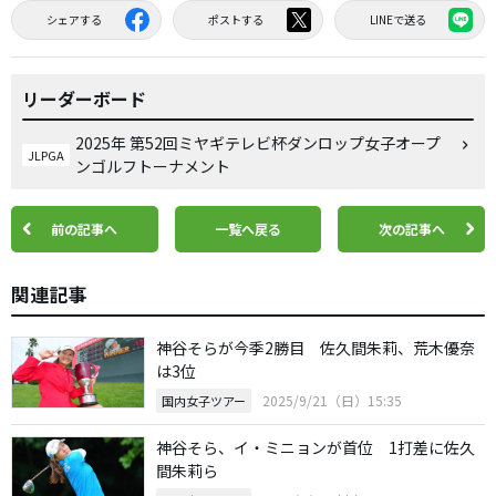
シェアする
ポストする
LINEで送る
リーダーボード
2025年 第52回ミヤギテレビ杯ダンロップ女子オープ
JLPGA
ンゴルフトーナメント
前の記事へ
一覧へ戻る
次の記事へ
関連記事
神谷そらが今季2勝目 佐久間朱莉、荒木優奈
は3位
2025/9/21（日）15:35
国内女子ツアー
神谷そら、イ・ミニョンが首位 1打差に佐久
間朱莉ら