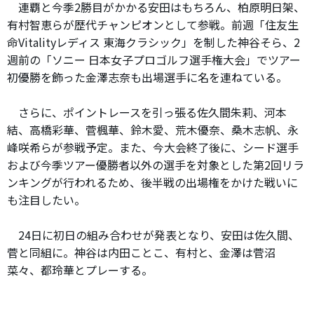
連覇と今季2勝目がかかる安田はもちろん、柏原明日架、
有村智恵らが歴代チャンピオンとして参戦。前週「住友生
命Vitalityレディス 東海クラシック」を制した神谷そら、2
週前の「ソニー 日本女子プロゴルフ選手権大会」でツアー
初優勝を飾った金澤志奈も出場選手に名を連ねている。
さらに、ポイントレースを引っ張る佐久間朱莉、河本
結、高橋彩華、菅楓華、鈴木愛、荒木優奈、桑木志帆、永
峰咲希らが参戦予定。また、今大会終了後に、シード選手
および今季ツアー優勝者以外の選手を対象とした第2回リラ
ンキングが行われるため、後半戦の出場権をかけた戦いに
も注目したい。
24日に初日の組み合わせが発表となり、安田は佐久間、
菅と同組に。神谷は内田ことこ、有村と、金澤は菅沼
菜々、都玲華とプレーする。