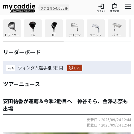
login
inventory
54,053
クチコミ
件
ログイン
新規登録
ドライバー
FW
UT
アイアン
ウェッジ
パター
リーダーボード
ウィンダム選手権 3日目
LIVE
PGA
ツアーニュース
安田祐香が連覇＆今季2勝目へ 神谷そら、金澤志奈も
出場
更新日：2025/09/24 12:44
掲載日：2025/09/24 12:44