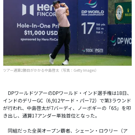
ツアー通算2勝目がかかる中島啓太（写真：Getty Images）
DPワールドツアーのDPワールド・インド選手権は18日、
インドのデリーGC（6,912ヤード・パー72）で第3ラウンド
が行われ、中島啓太が7バーディ、ノーボギーの「65」を叩
き出し、通算17アンダー単独首位となった。
同組だった全英オープン覇者、シェーン・ロウリー（ア