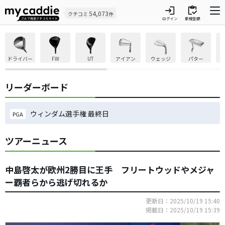
login
inventory
54,073
クチコミ
件
ログイン
新規登録
ドライバー
FW
UT
アイアン
ウェッジ
パター
リーダーボード
ウィンダム選手権 最終日
PGA
ツアーニュース
中島啓太が欧州2勝目に王手 フリートウッドやメジャ
ー覇者らから逃げ切れるか
更新日：2025/10/19 15:40
掲載日：2025/10/19 15:39