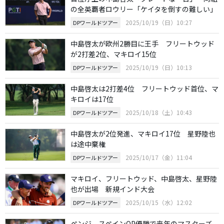
の全英覇者ロウリー「ケイタを倒すの難しい」
2025/10/19（日）10:27
DPワールドツアー
中島啓太が欧州2勝目に王手 フリートウッド
が2打差2位、マキロイ15位
2025/10/19（日）10:13
DPワールドツアー
中島啓太は2打差4位 フリートウッド首位、マ
キロイは17位
2025/10/18（土）10:43
DPワールドツアー
中島啓太が2位発進、マキロイ17位 星野陸也
は途中棄権
2025/10/17（金）11:04
DPワールドツアー
マキロイ、フリートウッド、中島啓太、星野陸
也が出場 新規インド大会
2025/10/15（水）12:02
DPワールドツアー
ペンジ、スペインOP優勝で来年のマスターズ