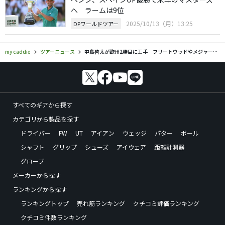
へ ラームは9位
2025/10/13（月）13:25
DPワールドツアー
my caddie
ツアーニュース
中島啓太が欧州2勝目に王手 フリートウッドやメジャー覇者らから逃げ切れるか
すべてのギアから探す
カテゴリから製品を探す
ドライバー
FW
UT
アイアン
ウェッジ
パター
ボール
シャフト
グリップ
シューズ
アイウェア
距離計測器
グローブ
メーカーから探す
ランキングから探す
ランキングトップ
売れ筋ランキング
クチコミ評価ランキング
クチコミ件数ランキング