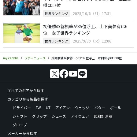
樹は17位
2025/10/6（月）17:31
世界ランキング
初優勝の菅楓華が85位浮上、山下美夢有は6
位 女子世界ランキング
2025/9/30（火）12:06
世界ランキング
my caddie
ツアーニュース
畑岡奈紗が世界ランク32位浮上 木村彩子は130位
すべてのギアから探す
カテゴリから製品を探す
ドライバー
FW
UT
アイアン
ウェッジ
パター
ボール
シャフト
グリップ
シューズ
アイウェア
距離計測器
グローブ
メーカーから探す