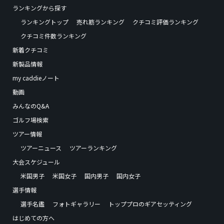
ランキングから探す
ランキングトップ
売れ筋ランキング
クチコミ評価ランキング
クチコミ件数ランキング
新着クチコミ
新製品情報
my caddieノート
動画
みんなのQ&A
ゴルフ場検索
ツアー情報
ツアーニュース
ツアーランキング
大会スケジュール
米国男子
米国女子
国内男子
国内女子
選手情報
選手名鑑
フォトギャラリー
トッププロのギアセッティング
はじめての方へ