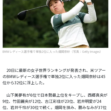
BMWレディース選手権で単独2位に入った畑岡奈紗（写真：Getty Images）
20日に最新の女子世界ランキングが発表され、米ツアー
のBMWレディース選手権で単独2位に入った畑岡奈紗は45
位から32位に浮上した。
山下美夢有が6位で日本勢最上位をキープし、西郷真央が
9位、竹田麗央が12位、古江彩佳が23位、岩井明愛が24
位、岩井千怜が30位で続く。畑岡を挟み、勝みなみが37位