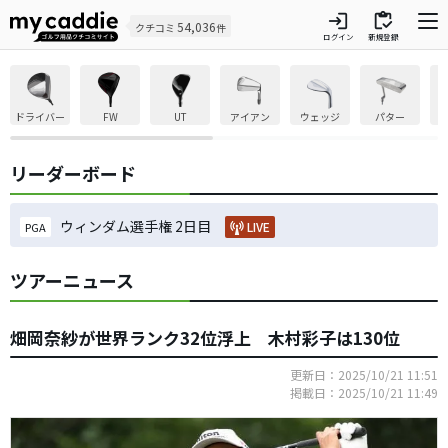
login
inventory
54,036
クチコミ
件
ログイン
新規登録
ドライバー
FW
UT
アイアン
ウェッジ
パター
リーダーボード
ウィンダム選手権 2日目
LIVE
PGA
ツアーニュース
畑岡奈紗が世界ランク32位浮上 木村彩子は130位
更新日：2025/10/21 11:51
掲載日：2025/10/21 11:49