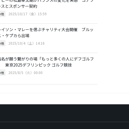
ースとスポンサー契約
2025/10/17（金）15:59
の他
レイソン・マレーを偲ぶチャリティ大会開催 ブルッ
ス・ケプカら出場
2025/10/4（土）14:16
の他
結名が願う繋がりの場「もっと多くの人にデフゴルフ
」 東京2025デフリンピック ゴルフ競技
2025/8/5（火）00:00
の他