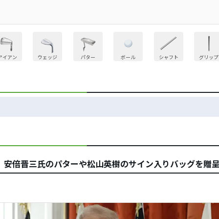
アイアン
ウェッジ
パター
ボール
シャフト
グリップ
 安倍晋三氏のパターや松山英樹のサイン入りバッグを贈