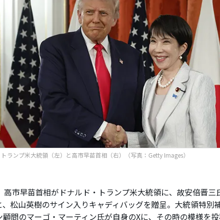
トランプ米大統領（左）と高市早苗首相（右）（写真：Getty Images）
、高市早苗首相がドナルド・トランプ米大統領に、故安倍晋三
と、松山英樹のサイン入りキャディバッグを贈呈。大統領特別
ン顧問のマーゴ・マーティン氏が自身のXに、その時の模様を投