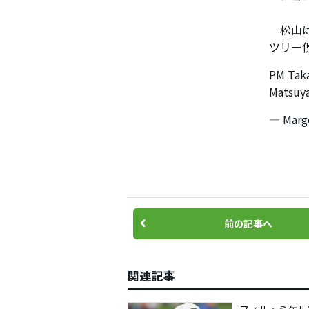
松山は
ツリー
PM Taka
Matsuya
— Marg
前の記事へ
関連記事
フィル・ミケル