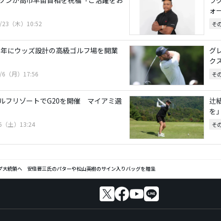
ォ
0/23（木）10:52
そ
26年にウッズ設計の高級ゴルフ場を開業
グ
ク
0/6（月）17:56
そ
ルフリゾートでG20を開催 マイアミ選
辻
を
/6（土）13:24
そ
プ大統領へ 安倍晋三氏のパターや松山英樹のサイン入りバッグを贈呈