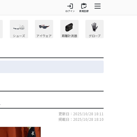
login
inventory
ログイン
新規登録
シューズ
アイウェア
距離計測器
グローブ
呈
更新日：2025/10/28 18:11
掲載日：2025/10/28 18:10