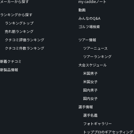
メーカーから探す
my caddieノート
動画
ランキングから探す
みんなのQ&A
ランキングトップ
ゴルフ場検索
売れ筋ランキング
クチコミ評価ランキング
ツアー情報
クチコミ件数ランキング
ツアーニュース
ツアーランキング
新着クチコミ
大会スケジュール
新製品情報
米国男子
米国女子
国内男子
国内女子
選手情報
選手名鑑
フォトギャラリー
トッププロのギアセッティング