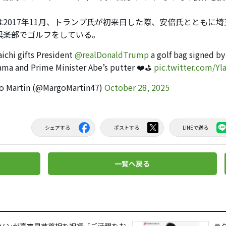
2017年11月、トランプ氏が初来日した際、安倍氏とともに
倶楽部でゴルフをしている。
ichi gifts President
@realDonaldTrump
a golf bag signed by
ma and Prime Minister Abe’s putter ❤️⛳️
pic.twitter.com/Yl
o Martin (@MargoMartin47)
October 28, 2025
シェアする
ポストする
LINEで送る
一覧へ戻る
ソンが高市早苗首相を祝福「ご活躍をお
ラ