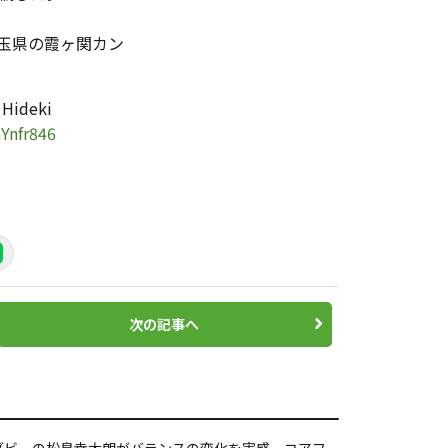
埼玉県の霞ヶ関カン
 Hideki
aYnfr846
次の記事へ
グビーの松島幸太朗がバランスの変化を実感 コアフ