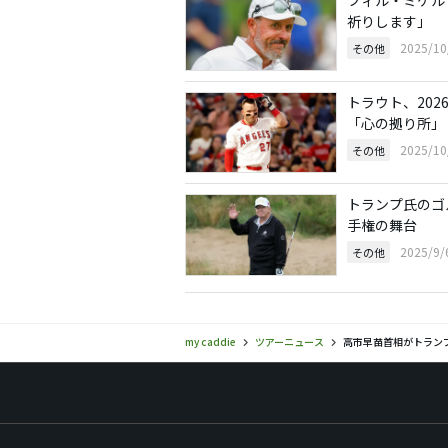
祈りします」
2025/1
その他
トラウト、20
「心の拠り所」
2025/1
その他
トランプ氏のゴ
手権の舞台
2025/9
その他
my caddie
ツアーニュース
高市早苗首相がトラン