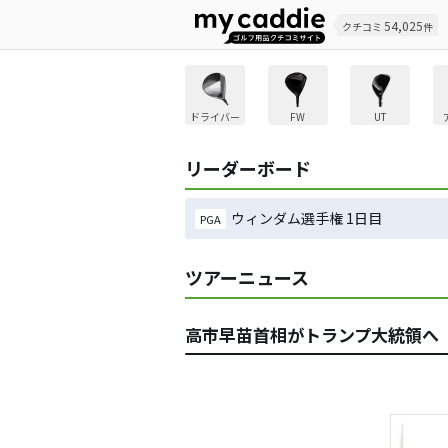
54,025
クチコミ
件
ドライバー
FW
UT
リーダーボード
ウィンダム選手権 1日目
PGA
ツアーニュース
高市早苗首相がトランプ大統領へ