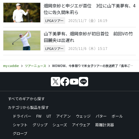
畑岡奈紗と申ジエが首位 3位に山下美夢有、4
位に佐久間朱莉ら
2025/11/7（金）16:19
LPGAツアー
山下美夢有、畑岡奈紗が初日首位 前回Vの竹
田麗央は出遅れ
2025/11/6（木）15:17
LPGAツアー
my caddie
ツアーニュース
WOWOW、今季限りで米女子ツアーの放送終了「長年ご視聴頂いた皆様に感謝」
すべてのギアから探す
カテゴリから製品を探す
ドライバー
FW
UT
アイアン
ウェッジ
パター
ボール
シャフト
グリップ
シューズ
アイウェア
距離計測器
グローブ