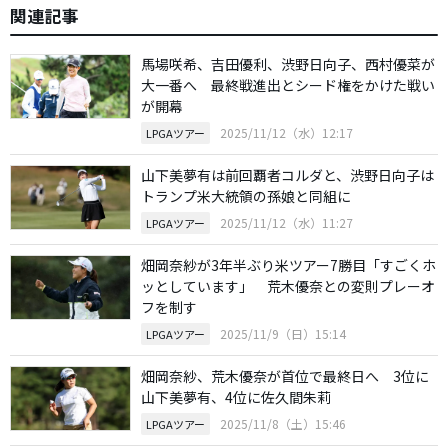
関連記事
馬場咲希、吉田優利、渋野日向子、西村優菜が
大一番へ 最終戦進出とシード権をかけた戦い
が開幕
2025/11/12（水）12:17
LPGAツアー
山下美夢有は前回覇者コルダと、渋野日向子は
トランプ米大統領の孫娘と同組に
2025/11/12（水）11:27
LPGAツアー
畑岡奈紗が3年半ぶり米ツアー7勝目「すごくホ
ッとしています」 荒木優奈との変則プレーオ
フを制す
2025/11/9（日）15:14
LPGAツアー
畑岡奈紗、荒木優奈が首位で最終日へ 3位に
山下美夢有、4位に佐久間朱莉
2025/11/8（土）15:46
LPGAツアー