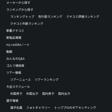
メーカーから探す
ランキングから探す
ランキングトップ
売れ筋ランキング
クチコミ評価ランキング
クチコミ件数ランキング
新着クチコミ
新製品情報
my caddieノート
動画
みんなのQ&A
ゴルフ場検索
ツアー情報
ツアーニュース
ツアーランキング
大会スケジュール
米国男子
米国女子
国内男子
国内女子
選手情報
選手名鑑
フォトギャラリー
トッププロのギアセッティング