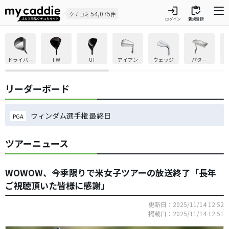
login
inventory
54,075
クチコミ
件
ログイン
新規登録
ドライバー
FW
UT
アイアン
ウェッジ
パター
リーダーボード
ウィンダム選手権 最終日
PGA
ツアーニュース
WOWOW、今季限りで米女子ツアーの放送終了「長年
ご視聴頂いた皆様に感謝」
更新日：2025/11/14 12:52
掲載日：2025/11/14 12:51