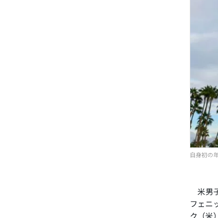
自身初の年
米男子
フェニッ
ク（米