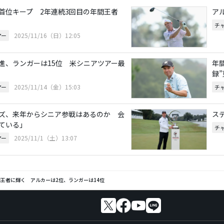
首位キープ 2年連続3回目の年間王者
ア
チ
2025/11/16（日）12:05
アー
進、ランガーは15位 米シニアツアー最
年
録
2025/11/14（金）15:03
アー
チ
ズ、来年からシニア参戦はあるのか 会
ス
ている」
チ
2025/11/1（土）13:07
アー
王者に輝く アルカーは2位、ランガーは14位