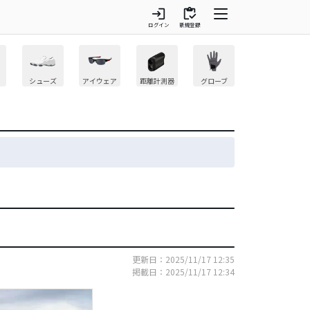
login
inventory
ログイン
新規登録
シューズ
アイウェア
距離計測器
グローブ
更新日：2025/11/17 12:35
掲載日：2025/11/17 12:34