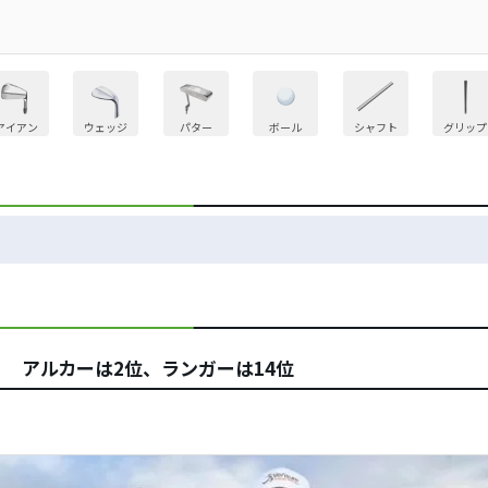
アイアン
ウェッジ
パター
ボール
シャフト
グリップ
 アルカーは2位、ランガーは14位