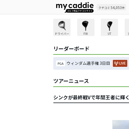
54,053
クチコミ
件
ドライバー
FW
UT
リーダーボード
ウィンダム選手権 3日目
LIVE
PGA
ツアーニュース
シンクが最終戦Vで年間王者に輝く