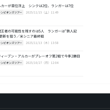
ルカーが首位浮上 シンクは2位、ランガーは7位
2025/11/15（土）11:49
ャンピオンズツアー
間王者の可能性を残すのは5人 ランガーは“鉄人記
”更新を狙う／米シニア最終戦
2025/11/13（木）13:58
ャンピオンズツアー
ティーブン・アルカーがプレーオフ第2戦で今季2勝目
2025/10/27（月）12:04
ャンピオンズツアー