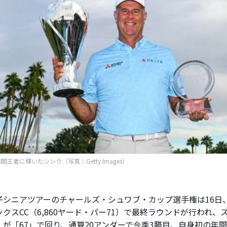
間王者に輝いたシンク（写真：Getty Images）
シニアツアーのチャールズ・シュワブ・カップ選手権は16日
クスCC（6,860ヤード・パー71）で最終ラウンドが行われ
）が「67」で回り、通算20アンダーで今季3勝目、自身初の年