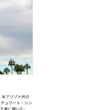
、米アリゾナ州の
、スチュワート・シン
間王者に輝いた。