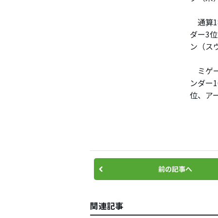
通算1
ダー3
ン（ス
ミゲー
ンダー
位、ア
前の記事へ
関連記事