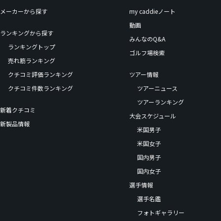
メーカーから探す
my caddieノート
動画
ランキングから探す
みんなのQ&A
ランキングトップ
ゴルフ場検索
売れ筋ランキング
クチコミ評価ランキング
ツアー情報
クチコミ件数ランキング
ツアーニュース
ツアーランキング
新着クチコミ
大会スケジュール
新製品情報
米国男子
米国女子
国内男子
国内女子
選手情報
選手名鑑
フォトギャラリー