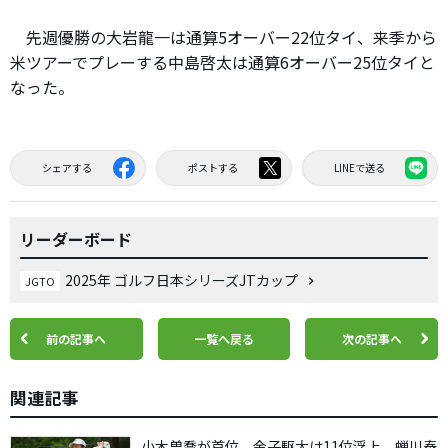
先週優勝の大岩龍一は通算5オーバー22位タイ、来季から
米ツアーでプレーする中島啓太は通算6オーバー25位タイと
なった。
シェアする
ポストする
LINEで送る
リーダーボード
2025年 ゴルフ日本シリーズJTカップ
JGTO
前の記事へ
一覧へ戻る
次の記事へ
関連記事
小木曽喬が首位 金子駆大は11位浮上、蝉川泰