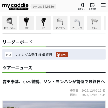
login
inventory
54,065
クチコミ
件
ログイン
新規登録
ドライバー
FW
UT
アイアン
ウェッジ
パター
リーダーボード
ウィンダム選手権 最終日
LIVE
PGA
ツアーニュース
吉田泰基、小木曽喬、ソン・ヨンハンが首位で最終日へ
更新日：2025/12/06 15:45
掲載日：2025/12/06 15:45