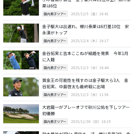
果は6位
2025/12/5（金）16:41
国内男子ツアー
金子駆大は出遅れ、蝉川泰果は6打差10位 宋
永漢がトップ
2025/12/4（木）16:17
国内男子ツアー
金谷拓実と吉本ここねが結婚を発表 今年1月
に入籍
2025/12/3（水）16:44
国内男子ツアー
賞金王の可能性を残すのは金子駆大ら3人 金
谷拓実、中島啓太も最終戦に出場
2025/12/3（水）11:56
国内男子ツアー
大岩龍一がプレーオフで砂川公佑を下しツアー
初優勝
2025/11/30（日）16:19
国内男子ツアー
鈴木晃祐が初Vへ首位キープ 蝉川泰果3位、金