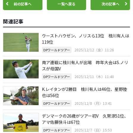
前の記事へ
一覧へ戻る
次の記事へ
関連記事
ウーストハウゼン、ノリスら13位 桂川有人は
119位
2025/12/12（金）11:26
DPワールドツアー
南ア連戦に桂川有人が出場 昨年大会はS.ノリ
スが母国V
2025/12/11（木）11:40
DPワールドツアー
K.レイタンが2勝目 桂川有人は46位、星野陸
也は56位
2025/12/8（月）13:41
DPワールドツアー
デンマークの26歳がツアー初V 久常涼51位、
アマ佐藤快斗は67位
2025/12/7（日）15:53
DPワールドツアー