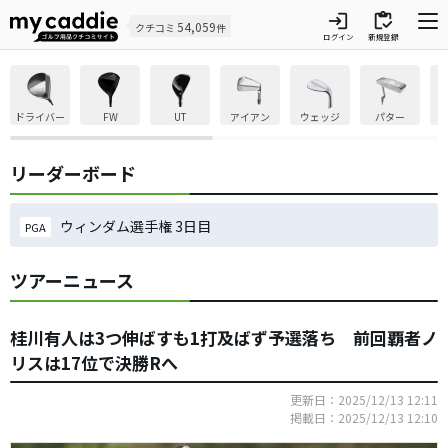
login
inventory
54,059
クチコミ
件
ログイン
新規登録
ドライバー
FW
UT
アイアン
ウェッジ
パター
リーダーボード
ウィンダム選手権 3日目
PGA
ツアーニュース
桂川有人は3つ伸ばすも1打及ばず予選落ち 前回覇者ノ
リスは17位で決勝Rへ
更新日：2025/12/13 12:11
掲載日：2025/12/13 12:10