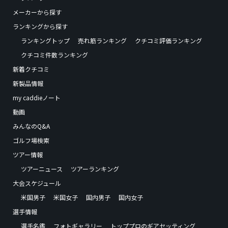
メーカーから探す
ランキングから探す
ランキングトップ
売れ筋ランキング
クチコミ評価ランキング
クチコミ件数ランキング
新着クチコミ
新製品情報
my caddieノート
動画
みんなのQ&A
ゴルフ場検索
ツアー情報
ツアーニュース
ツアーランキング
大会スケジュール
米国男子
米国女子
国内男子
国内女子
選手情報
選手名鑑
フォトギャラリー
トッププロのギアセッティング