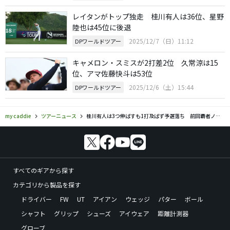
レイタンがトップ独走 桂川有人は36位、星野
陸也は45位に後退
2025/12/7（日）11:12
DPワールドツアー
キャメロン・スミスが2打差2位 久常涼は15
位、アマ佐藤快斗は53位
2025/12/6（土）15:44
DPワールドツアー
my caddie
ツアーニュース
桂川有人は3つ伸ばすも1打及ばず予選落ち 前回覇者ノリスは17位で決勝Rへ
すべてのギアから探す
カテゴリから製品を探す
ドライバー
FW
UT
アイアン
ウェッジ
パター
ボール
シャフト
グリップ
シューズ
アイウェア
距離計測器
グローブ