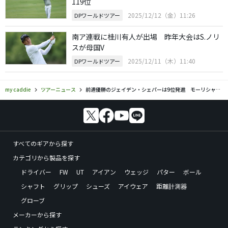
119位
2025/12/12（金）11:26
DPワールドツアー
南ア連戦に桂川有人が出場 昨年大会はS.ノリ
スが母国V
2025/12/11（木）11:40
DPワールドツアー
my caddie
ツアーニュース
前週優勝のジェイデン・シェパーは9位発進 モーリシャス大会
すべてのギアから探す
カテゴリから製品を探す
ドライバー
FW
UT
アイアン
ウェッジ
パター
ボール
シャフト
グリップ
シューズ
アイウェア
距離計測器
グローブ
メーカーから探す