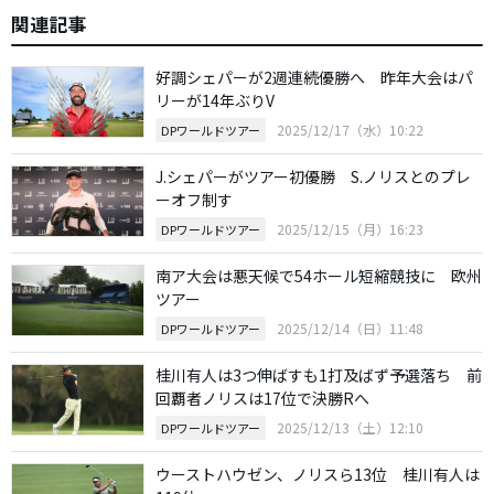
関連記事
好調シェパーが2週連続優勝へ 昨年大会はパ
リーが14年ぶりV
2025/12/17（水）10:22
DPワールドツアー
J.シェパーがツアー初優勝 S.ノリスとのプレ
ーオフ制す
2025/12/15（月）16:23
DPワールドツアー
南ア大会は悪天候で54ホール短縮競技に 欧州
ツアー
2025/12/14（日）11:48
DPワールドツアー
桂川有人は3つ伸ばすも1打及ばず予選落ち 前
回覇者ノリスは17位で決勝Rへ
2025/12/13（土）12:10
DPワールドツアー
ウーストハウゼン、ノリスら13位 桂川有人は