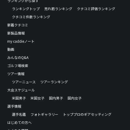
ランキングから探す
ランキングトップ
売れ筋ランキング
クチコミ評価ランキング
クチコミ件数ランキング
新着クチコミ
新製品情報
my caddieノート
動画
みんなのQ&A
ゴルフ場検索
ツアー情報
ツアーニュース
ツアーランキング
大会スケジュール
米国男子
米国女子
国内男子
国内女子
選手情報
選手名鑑
フォトギャラリー
トッププロのギアセッティング
はじめての方へ