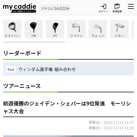
login
inventory
54,022
クチコミ
件
ログイン
新規登録
ドライバー
FW
UT
アイアン
ウェッジ
パター
リーダーボード
ウィンダム選手権 組み合わせ
PGA
ツアーニュース
前週優勝のジェイデン・シェパーは9位発進 モーリシ
ャス大会
更新日：2025/12/19 11:37
掲載日：2025/12/19 11:33