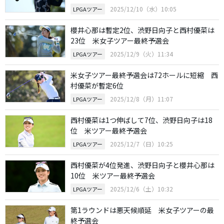
2025/12/10（水）10:05
LPGAツアー
櫻井心那は暫定2位、渋野日向子と西村優菜は
23位 米女子ツアー最終予選会
2025/12/9（火）11:34
LPGAツアー
米女子ツアー最終予選会は72ホールに短縮 西
村優菜が暫定6位
2025/12/8（月）11:07
LPGAツアー
西村優菜は1つ伸ばして7位、渋野日向子は18
位 米ツアー最終予選会
2025/12/7（日）10:25
LPGAツアー
西村優菜が4位発進、渋野日向子と櫻井心那は
10位 米ツアー最終予選会
2025/12/6（土）10:32
LPGAツアー
第1ラウンドは悪天候順延 米女子ツアーの最
終予選会