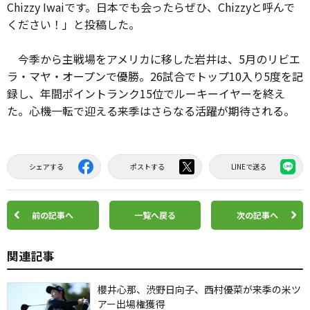
Chizzy Iwaiです。日本でも会ったらぜひ、Chizzyと呼んで
ください！」と投稿した。
今季から主戦場をアメリカに移した岩井は、5月のリビエ
ラ・マヤ・オープンで優勝。26試合でトップ10入り5度を記
録し、年間ポイントランク15位でルーキーイヤーを終え
た。心機一転で迎える来季はさらなる活躍が期待される。
シェアする
ポストする
LINEで送る
前の記事へ
一覧へ戻る
次の記事へ
関連記事
櫻井心那、渋野日向子、西村優菜が来季の米ツ
アー出場権獲得