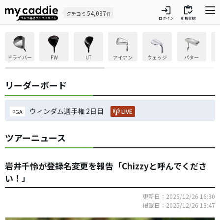
login
inventory
54,037
クチコミ
件
ログイン
新規登録
ドライバー
FW
UT
アイアン
ウェッジ
パター
リーダーボード
ウィンダム選手権 2日目
LIVE
PGA
ツアーニュース
岩井千怜が登録名変更を報告「Chizzyと呼んでくださ
い！」
更新日：2025/12/26 16:30
掲載日：2025/12/26 13:47