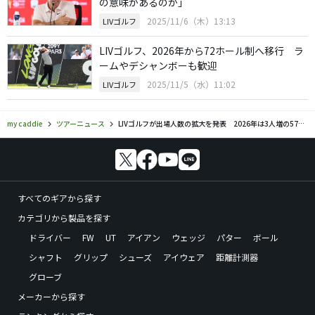
の意味があるのか」
2025/11/6（木）13:13
LIVゴルフ
LIVゴルフ、2026年から72ホール制へ移行 ラ
ームやデシャンボーも歓迎
2025/11/5（水）11:02
LIVゴルフ
my caddie
ツアーニュース
LIVゴルフが出場人数の拡大を発表 2026年は3人増の57人に
すべてのギアから探す
カテゴリから製品を探す
ドライバー
FW
UT
アイアン
ウェッジ
パター
ボール
シャフト
グリップ
シューズ
アイウェア
距離計測器
グローブ
メーカーから探す