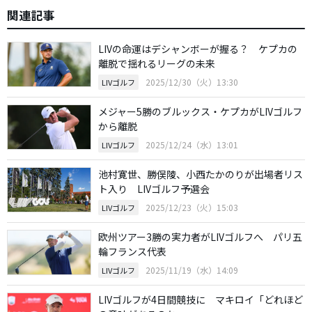
関連記事
LIVの命運はデシャンボーが握る？ ケプカの
離脱で揺れるリーグの未来
2025/12/30（火）13:30
LIVゴルフ
メジャー5勝のブルックス・ケプカがLIVゴルフ
から離脱
2025/12/24（水）13:01
LIVゴルフ
池村寛世、勝俣陵、小西たかのりが出場者リス
ト入り LIVゴルフ予選会
2025/12/23（火）15:03
LIVゴルフ
欧州ツアー3勝の実力者がLIVゴルフへ パリ五
輪フランス代表
2025/11/19（水）14:09
LIVゴルフ
LIVゴルフが4日間競技に マキロイ「どれほど