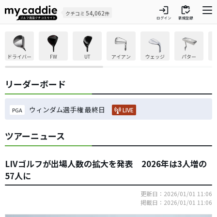
login
inventory
54,062
クチコミ
件
ログイン
新規登録
ドライバー
FW
UT
アイアン
ウェッジ
パター
リーダーボード
ウィンダム選手権 最終日
LIVE
PGA
ツアーニュース
LIVゴルフが出場人数の拡大を発表 2026年は3人増の
57人に
更新日：2026/01/01 11:06
掲載日：2026/01/01 11:06