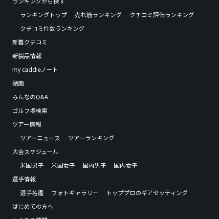
ランキングから探す
ランキングトップ
売れ筋ランキング
クチコミ評価ランキング
クチコミ件数ランキング
新着クチコミ
新製品情報
my caddieノート
動画
みんなのQ&A
ゴルフ場検索
ツアー情報
ツアーニュース
ツアーランキング
大会スケジュール
米国男子
米国女子
国内男子
国内女子
選手情報
選手名鑑
フォトギャラリー
トッププロのギアセッティング
はじめての方へ