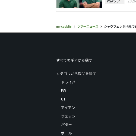
202
PGAツアー
my caddie
ツアーニュース
シャウフェレが地元で
すべてのギアから探す
カテゴリから製品を探す
ドライバー
FW
UT
アイアン
ウェッジ
パター
ボール