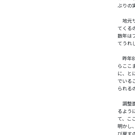
ぶりの
地元サ
てくる
数年は
てうれ
昨年8
らここ
に、と
でいる
られる
調整面
るよう
て、こ
明かし
び戻す