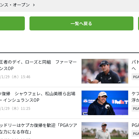
ランス・オープン
一覧へ戻る
王者のデイ、ローズと同組 ファーマー
パ
ンスOP
へ
6/1/29（木）15:46
PG
り復帰 シャウフェレ、松山英樹ら出場
ケ
・インシュランスOP
浮
6/1/29（木）11:25
PG
ッドリーはケプカ復帰を歓迎「PGAツア
P
な力になる存在」
PG