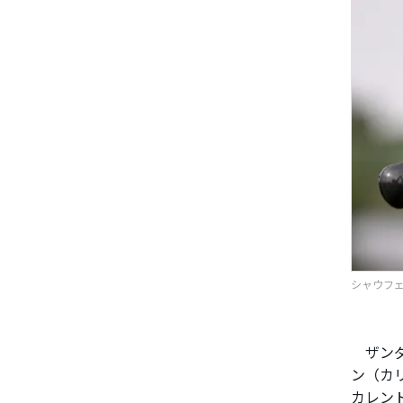
シャウフェ
ザンダ
ン（カ
カレン