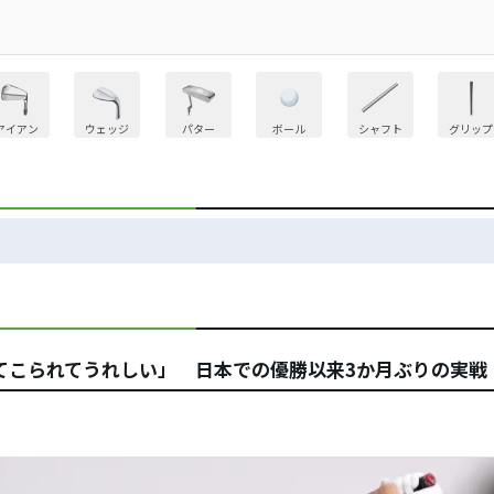
アイアン
ウェッジ
パター
ボール
シャフト
グリップ
てこられてうれしい」 日本での優勝以来3か月ぶりの実戦