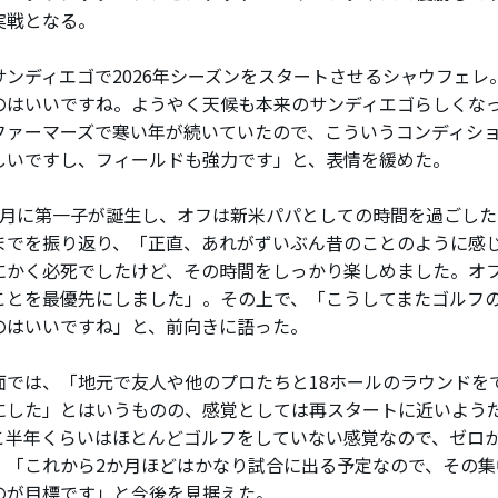
実戦となる。
ンディエゴで2026年シーズンをスタートさせるシャウフェレ
のはいいですね。ようやく天候も本来のサンディエゴらしくな
ファーマーズで寒い年が続いていたので、こういうコンディシ
しいですし、フィールドも強力です」と、表情を緩めた。
月に第一子が誕生し、オフは新米パパとしての時間を過ごした
までを振り返り、「正直、あれがずいぶん昔のことのように感
にかく必死でしたけど、その時間をしっかり楽しめました。オ
ことを最優先にしました」。その上で、「こうしてまたゴルフ
のはいいですね」と、前向きに語った。
では、「地元で友人や他のプロたちと18ホールのラウンドを
にした」とはいうものの、感覚としては再スタートに近いよう
こ半年くらいはほとんどゴルフをしていない感覚なので、ゼロ
、「これから2か月ほどはかなり試合に出る予定なので、その集
のが目標です」と今後を見据えた。