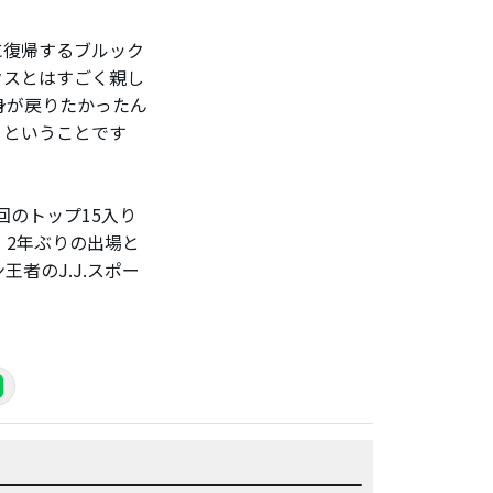
に復帰するブルック
クスとはすごく親し
身が戻りたかったん
、ということです
回のトップ15入り
録。2年ぶりの出場と
者のJ.J.スポー